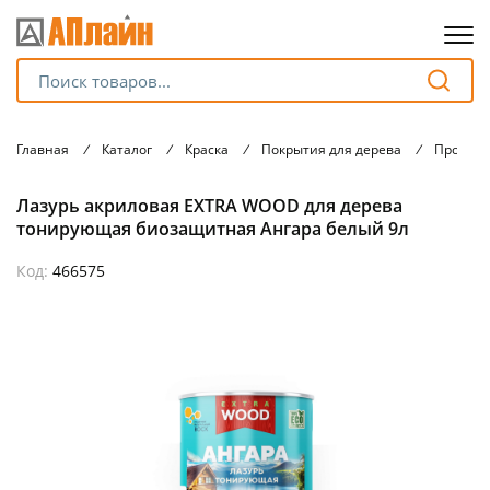
Для клиентов всех банков
Главная
/
Каталог
/
Краска
/
Покрытия для дерева
/
Пропитк
Разбейте
Лазурь акриловая EXTRA WOOD для дерева
оплату
на части
тонирующая биозащитная Ангара белый 9л
без переплат
Код:
466575
График платежей
Сегодня
25
%