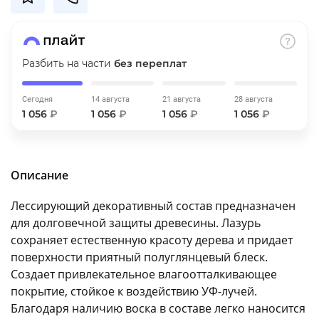
об оплате Плайтом
Разбить на части
без переплат
Остались вопросы?
25
Сегодня
14 августа
21 августа
28 августа
8 800 302-02-51
1 056
₽
1 056
₽
1 056
₽
1 056
₽
plait.ru
раз в 2
недели
Описание
Лессирующий декоративный состав предназначен
для долговечной защиты древесины. Лазурь
сохраняет естественную красоту дерева и придает
поверхности приятный полуглянцевый блеск.
Создает привлекательное влагоотталкивающее
покрытие, стойкое к воздействию УФ-лучей.
Благодаря наличию воска в составе легко наносится