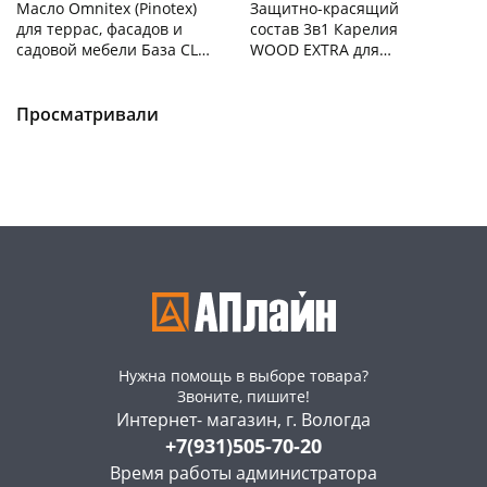
Масло Omnitex (Pinotex)
Защитно-красящий
для террас, фасадов и
состав 3в1 Карелия
садовой мебели База CLR
WOOD EXTRA для
0,9 л /50035937
древесины Палисандр
Чернышевского,
8
Чернышевского,
2
0,75л
склад
шт
склад
шт
Просматривали
Код товара
469080
Нужна помощь в выборе товара?
Звоните, пишите!
Интернет- магазин, г. Вологда
+7(931)505-70-20
Время работы администратора