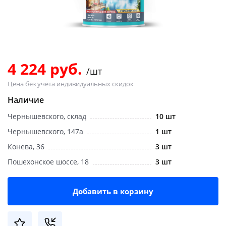
Добавляйте товары
в корзину
Оплачивайте сегодня только
4 224 руб.
/шт
25
% картой любого банка
Цена без учёта индивидуальных скидок
Наличие
Получайте товар
Чернышевского, склад
10 шт
выбранный способом
Чернышевского, 147а
1 шт
Конева, 36
3 шт
Оставшиеся
75
% будут
Пошехонское шоссе, 18
3 шт
списываться
с вашей карты
по
25
%
каждые 2 недели
Добавить в корзину
Подробнее