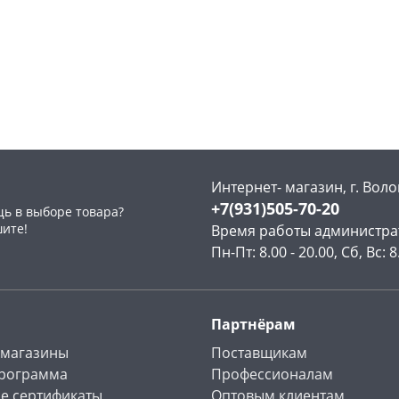
Чернышевского,
1
Чернышевского,
1
147а
шт
склад
шт
Код товара
109671
Код товара
109669
Интернет- магазин, г. Воло
+7(931)505-70-20
ь в выборе товара?
шите!
Время работы администра
Пн-Пт: 8.00 - 20.00, Сб, Вс: 8
Партнёрам
 магазины
Поставщикам
программа
Профессионалам
е сертификаты
Оптовым клиентам