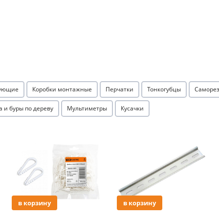
Оставшиеся
75
% будут
списываться
с вашей карты
по
25
%
каждые 2 недели
Подробнее
об оплате Плайтом
тующие
Коробки монтажные
Перчатки
Тонкогубцы
Саморез
а и буры по дереву
Мультиметры
Кусачки
25
Акция
Акция
раз в 2
Остались вопросы?
недели
8 800 302-02-51
plait.ru
в корзину
в корзину