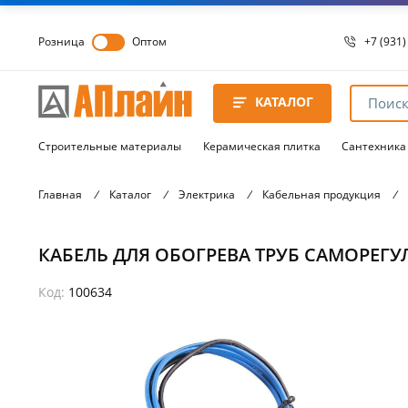
Розница
Оптом
+7 (931)
+7 (931)
8 8172 
КАТАЛОГ
8 8172 
8 8172 
Строительные материалы
Керамическая плитка
Сантехника
Главная
/
Каталог
/
Электрика
/
Кабельная продукция
/
КАБЕЛЬ ДЛЯ ОБОГРЕВА ТРУБ САМОРЕГУЛИ
Код:
100634