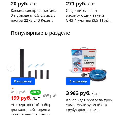
20 руб.
271 руб.
/шт
/шт
Клемма (экспресс-клемма)
Соединительный
3-проводная 0,5-2,5мм2 с
изолирующий зажим
пастой 2273-243 Rexant
СИЗ-4 желтый (3,5-11мм2)
50шт
Код товара
103195
Код товара
109176
Популярные в разделе
Акция
В корзину
В корзину
495 руб.
3 983 руб.
-60 %
/шт
495 руб.
199 руб.
/шт
Кабель для обогрева труб
Универсальный набор
саморегулируемый (на
для концевой заделки
трубу) длина 15м
саморегулирующегося
(комплект) REXANT