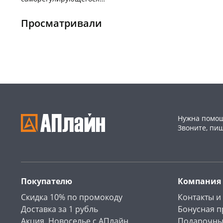
Чернышевского,
1
кабеля REXANT
147а
шт
Чернышевского,
1
147а
шт
Пошехонское ш, 18
1 шт
Просматривали
Код товара
109681
Код товара
109678
Нужна помощ
Звоните, пи
Покупателю
Компания
Скидка 10% по промокоду
Контакты и
Доставка за 1 рубль
Бонусная 
Акция. Новоселье с АПлайн
Подарочны