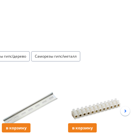
ы гипс/дерево
Саморезы гипс/металл
Акция
Акция
в корзину
в корзину