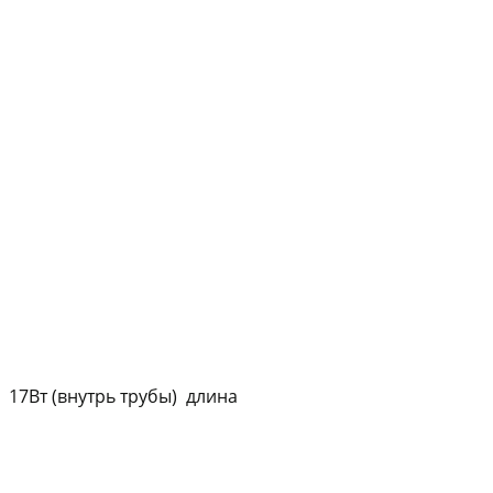
График платежей
Сегодня
25
%
Добавляйте товары
в корзину
Оплачивайте сегодня только
25
% картой любого банка
7Вт (внутрь трубы) длина
Получайте товар
выбранный способом