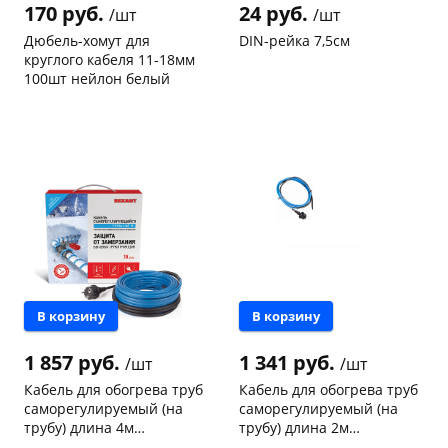
170 руб.
24 руб.
/шт
/шт
Дюбель-хомут для
DIN-рейка 7,5см
круглого кабеля 11-18мм
100шт нейлон белый
Код товара
97467
Код товара
96948
раз в 2 недели
В корзину
В корзину
1 857 руб.
1 341 руб.
/шт
/шт
Кабель для обогрева труб
Кабель для обогрева труб
саморегулируемый (на
саморегулируемый (на
трубу) длина 4м
трубу) длина 2м
(комплект) REXANT
(комплект) REXANT