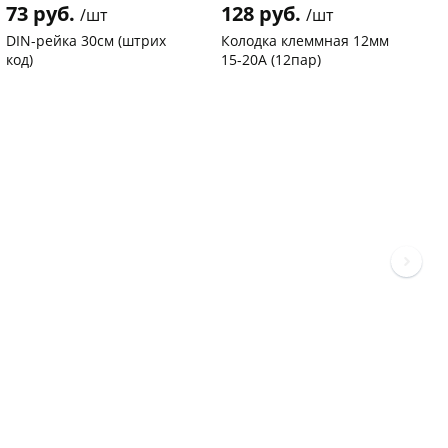
73 руб.
128 руб.
3
/шт
/шт
DIN-рейка 30см (штрих
Колодка клеммная 12мм
С
код)
15-20А (12пар)
п
С
Код товара
94102
Код товара
37577
К