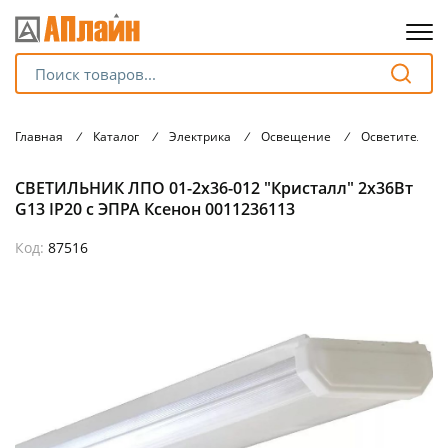
Для клиентов всех банков
Главная
/
Каталог
/
Электрика
/
Освещение
/
Осветительны
Разбейте
СВЕТИЛЬНИК ЛПО 01-2х36-012 "Кристалл" 2х36Вт
оплату
на части
G13 IP20 с ЭПРА Ксенон 0011236113
без переплат
Код:
87516
График платежей
Сегодня
25
%