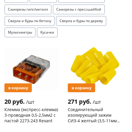
Саморезы гипс/металл
Саморезы с прессшайбой
Сверла и буры по бетону
Сверла и буры по дереву
Мультиметры
Кусачки
раз в 2 недели
Акция
Акция
в корзину
в корзину
20 руб.
271 руб.
/шт
/шт
Клемма (экспресс-клемма)
Соединительный
3-проводная 0,5-2,5мм2 с
изолирующий зажим
пастой 2273-243 Rexant
СИЗ-4 желтый (3,5-11мм2)
50шт
Код товара
103195
Код товара
109176