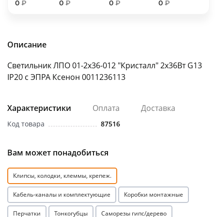
0
₽
0
₽
0
₽
0
₽
об оплате Плайтом
Описание
Остались вопросы?
25
Светильник ЛПО 01-2х36-012 "Кристалл" 2х36Вт G13
8 800 302-02-51
IP20 с ЭПРА Ксенон 0011236113
plait.ru
раз в 2
недели
Характеристики
Оплата
Доставка
Код товара
87516
Вам может понадобиться
Клипсы, колодки, клеммы, крепеж.
Кабель-каналы и комплектующие
Коробки монтажные
Перчатки
Тонкогубцы
Саморезы гипс/дерево