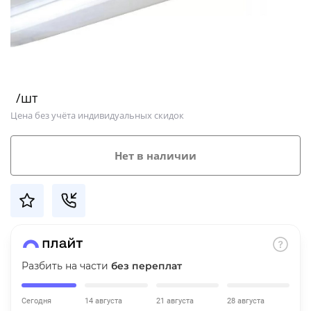
Добавляйте товары
в корзину
Оплачивайте сегодня только
/шт
25
% картой любого банка
Цена без учёта индивидуальных скидок
Получайте товар
Нет в наличии
выбранный способом
Оставшиеся
75
% будут
списываться
с вашей карты
по
25
%
каждые 2 недели
Разбить на части
без переплат
Сегодня
14 августа
21 августа
28 августа
Подробнее