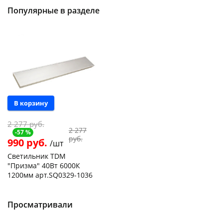
Популярные в разделе
Акция
В корзину
2 277 руб.
2 277
-57 %
руб.
990 руб.
/шт
Светильник TDM
"Призма" 40Вт 6000К
1200мм арт.SQ0329-1036
Чернышевского,
2
147а
шт
Просматривали
Код товара
94575