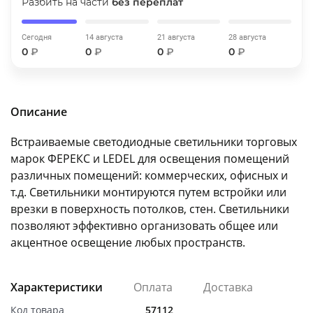
Разбить на части
без переплат
об оплате Плайтом
Сегодня
14 августа
21 августа
28 августа
0
₽
0
₽
0
₽
0
₽
Остались вопросы?
25
8 800 302-02-51
Описание
plait.ru
раз в 2
недели
Встраиваемые светодиодные светильники торговых
марок ФЕРЕКС и LEDEL для освещения помещений
различных помещений: коммерческих, офисных и
т.д. Светильники монтируются путем встройки или
врезки в поверхность потолков, стен. Светильники
позволяют эффективно организовать общее или
акцентное освещение любых пространств.
Характеристики
Оплата
Доставка
Код товара
57112