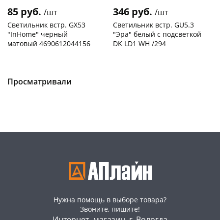
85 руб.
346 руб.
/шт
/шт
Светильник встр. GX53
Светильник встр. GU5.3
"InHome" черный
"Эра" белый с подсветкой
матовый 4690612044156
DK LD1 WH /294
Чернышевского,
2
Чернышевского,
1
147а
шт
147а
шт
Конева, 36
1 шт
Код товара
465078
Просматривали
Код товара
112235
Нужна помощь в выборе товара?
Звоните, пишите!
Интернет- магазин, г. Вологда