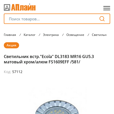
Для клиентов всех банков
Главная
/
Каталог
/
Электрика
/
Освещение
/
Светильники
Разбейте
Акция
оплату
на части
Светильник встр."Ecola" DL3183 MR16 GU5.3
без переплат
матовый хром/алюм FS1609EFF /581/
Код:
57112
График платежей
Сегодня
25
%