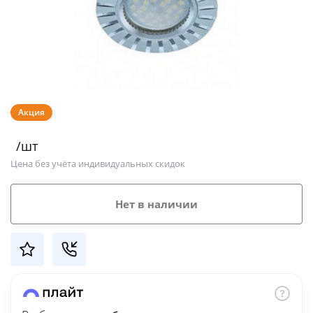
Добавляйте товары
в корзину
Оплачивайте сегодня только
25
% картой любого банка
Акция
/шт
Получайте товар
Цена без учёта индивидуальных скидок
выбранный способом
Нет в наличии
Оставшиеся
75
% будут
списываться
с вашей карты
по
25
%
каждые 2 недели
Подробнее