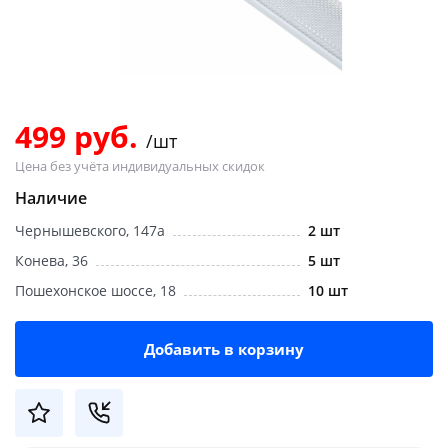
Добавляйте товары
в корзину
Оплачивайте сегодня только
499 руб.
/шт
25
% картой любого банка
Цена без учёта индивидуальных скидок
Наличие
Получайте товар
Чернышевского, 147а
2 шт
выбранный способом
Конева, 36
5 шт
Пошехонское шоссе, 18
10 шт
Оставшиеся
75
% будут
списываться
с вашей карты
по
25
%
каждые 2 недели
Добавить в корзину
Подробнее