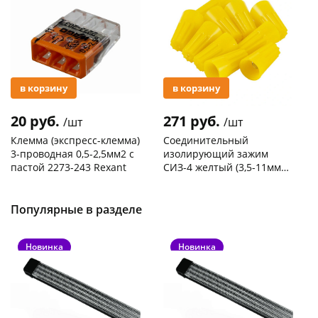
в корзину
в корзину
20 руб.
271 руб.
/шт
/шт
Клемма (экспресс-клемма)
Соединительный
3-проводная 0,5-2,5мм2 с
изолирующий зажим
пастой 2273-243 Rexant
СИЗ-4 желтый (3,5-11мм2)
50шт
Код товара
103195
Код товара
109176
Популярные в разделе
Новинка
Новинка