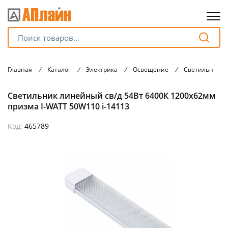
Для клиентов всех банков
Главная
/
Каталог
/
Электрика
/
Освещение
/
Светильники
Разбейте
Светильник линейный св/д 54Вт 6400К 1200х62мм
оплату
на части
призма I-WATT 50W110 i-14113
без переплат
Код:
465789
График платежей
Сегодня
25
%