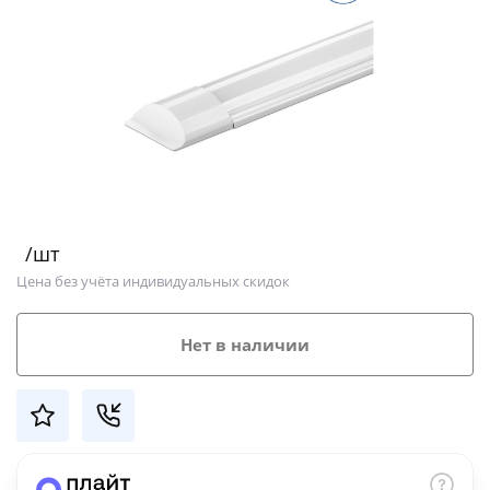
Добавляйте товары
в корзину
Оплачивайте сегодня только
25
% картой любого банка
Получайте товар
/шт
выбранный способом
Цена без учёта индивидуальных скидок
Оставшиеся
75
% будут
Нет в наличии
списываться
с вашей карты
по
25
%
каждые 2 недели
Подробнее