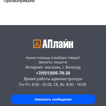
Чернышевского,
6
Конева, 36
4 шт
Просматривали
147а
шт
Пошехонское ш, 18
5 шт
Конева, 36
1 шт
Код товара
469004
Пошехонское ш, 18
4 шт
Код товара
469005
Нужна помощь в выборе товара?
Звоните, пишите!
Интернет- магазин, г. Вологда
+7(931)505-70-20
Время работы администратора
Пн-Пт: 8.00 - 20.00, Сб, Вс: 8.00 - 18.00
Написать сообщение