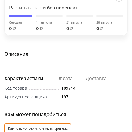
об оплате Плайтом
Разбить на части
без переплат
Сегодня
14 августа
21 августа
28 августа
0
₽
0
₽
0
₽
0
₽
Остались вопросы?
25
8 800 302-02-51
plait.ru
раз в 2
Описание
недели
Характеристики
Оплата
Доставка
Код товара
109714
Артикул поставщика
197
Вам может понадобиться
Клипсы, колодки, клеммы, крепеж.