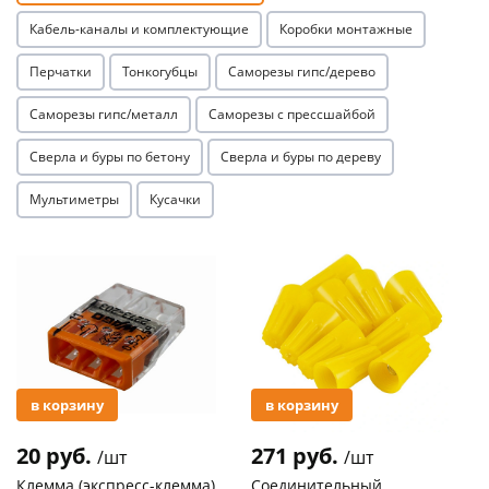
Кабель-каналы и комплектующие
Коробки монтажные
Перчатки
Тонкогубцы
Саморезы гипс/дерево
Саморезы гипс/металл
Саморезы с прессшайбой
Сверла и буры по бетону
Сверла и буры по дереву
раз в 2 недели
Мультиметры
Кусачки
Акция
Акция
в корзину
в корзину
20 руб.
271 руб.
/шт
/шт
Клемма (экспресс-клемма)
Соединительный