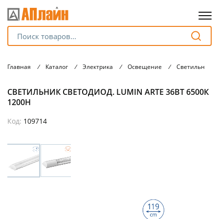
Для клиентов всех банков
Главная
/
Каталог
/
Электрика
/
Освещение
/
Светильники
Разбейте
СВЕТИЛЬНИК СВЕТОДИОД. LUMIN ARTE 36ВТ 6500К
оплату
на части
1200Н
без переплат
Код:
109714
График платежей
Сегодня
25
%