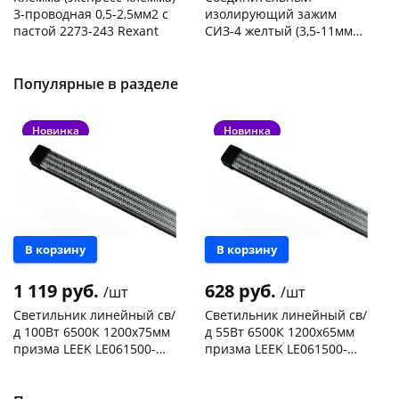
3-проводная 0,5-2,5мм2 с
изолирующий зажим
пастой 2273-243 Rexant
СИЗ-4 желтый (3,5-11мм2)
50шт
Код товара
103195
Код товара
109176
Популярные в разделе
Новинка
Новинка
В корзину
В корзину
1 119 руб.
628 руб.
/шт
/шт
Светильник линейный св/
Светильник линейный св/
д 100Вт 6500К 1200х75мм
д 55Вт 6500К 1200х65мм
призма LEEK LE061500-
призма LEEK LE061500-
0081 черный
0080 черный
Чернышевского,
3
Чернышевского,
7
склад
шт
147а
шт