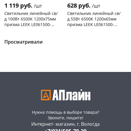
1 119 руб.
628 руб.
/шт
/шт
Светильник линейный св/
Светильник линейный св/
д 100Вт 6500К 1200х75мм
д 55Вт 6500К 1200х65мм
призма LEEK LE061500-
призма LEEK LE061500-
0081 черный
0080 черный
Чернышевского,
3
Чернышевского,
7
склад
шт
147а
шт
Чернышевского,
6
Конева, 36
4 шт
Просматривали
147а
шт
Пошехонское ш, 18
5 шт
Конева, 36
1 шт
Код товара
469004
Пошехонское ш, 18
4 шт
Код товара
469005
Нужна помощь в выборе товара?
Звоните, пишите!
Интернет- магазин, г. Вологда