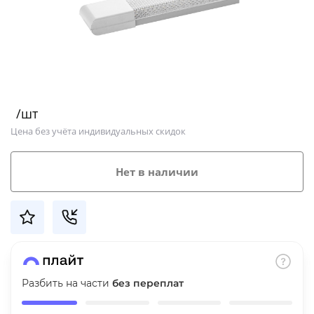
Добавляйте товары
в корзину
Оплачивайте сегодня только
25
% картой любого банка
/шт
Цена без учёта индивидуальных скидок
Получайте товар
выбранный способом
Нет в наличии
Оставшиеся
75
% будут
списываться
с вашей карты
по
25
%
каждые 2 недели
Разбить на части
без переплат
Подробнее