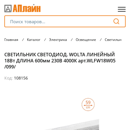
Для клиентов всех банков
Главная
/
Каталог
/
Электрика
/
Освещение
/
Светильники
Разбейте
СВЕТИЛЬНИК СВЕТОДИОД. WOLTA ЛИНЕЙНЫЙ
оплату
на части
18Вт ДЛИНА 600мм 230В 4000К арт.WLFW18W05
без переплат
/099/
Код:
108156
График платежей
Сегодня
25
%