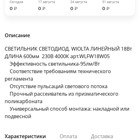
Сегодня
17 августа
24 августа
31 августа
об оплате Плайтом
0
₽
0
₽
0
₽
0
₽
Описание
Остались вопросы?
25
8 800 302-02-51
СВЕТИЛЬНИК СВЕТОДИОД. WIOLTA ЛИНЕЙНЫЙ 18Вт
plait.ru
раз в 2
ДЛИНА 600мм 230В 4000К арт.WLFW18W05
недели
Эффективность светильника-95лм/Вт
Соответствие требованиям технического
регламента
Отсутствие пульсаций светового потока
Прочный рассеиватель из призматического
поликарбоната
Универсальный способ монтажа: накладной или
подвесной
Характеристики
Оплата
Доставка