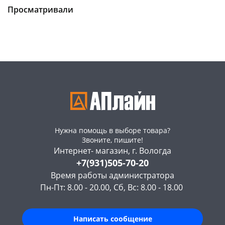
Чернышевского,
6
Конева, 36
4 шт
Просматривали
147а
шт
Пошехонское ш, 18
5 шт
Конева, 36
3 шт
Код товара
469004
Пошехонское ш, 18
4 шт
Код товара
469005
Нужна помощь в выборе товара?
Звоните, пишите!
Интернет- магазин, г. Вологда
+7(931)505-70-20
Время работы администратора
Пн-Пт: 8.00 - 20.00, Сб, Вс: 8.00 - 18.00
Написать сообщение