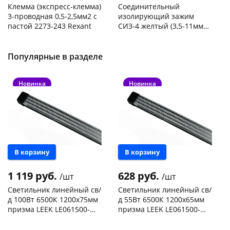
Клемма (экспресс-клемма)
Соединительный
3-проводная 0,5-2,5мм2 с
изолирующий зажим
пастой 2273-243 Rexant
СИЗ-4 желтый (3,5-11мм2)
50шт
Код товара
103195
Код товара
109176
Популярные в разделе
Новинка
Новинка
В корзину
В корзину
1 119 руб.
628 руб.
/шт
/шт
Светильник линейный св/
Светильник линейный св/
д 100Вт 6500К 1200х75мм
д 55Вт 6500К 1200х65мм
призма LEEK LE061500-
призма LEEK LE061500-
0081 черный
0080 черный
Чернышевского,
3
Чернышевского,
7
склад
шт
147а
шт