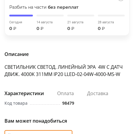
об оплате Плайтом
Разбить на части
без переплат
Сегодня
14 августа
21 августа
28 августа
0
₽
0
₽
0
₽
0
₽
Остались вопросы?
25
8 800 302-02-51
plait.ru
раз в 2
Описание
недели
СВЕТИЛЬНИК СВЕТОД. ЛИНЕЙНЫЙ ЭРА 4W С ДАТЧ
ДВИЖ. 4000K 311MM IP20 LLED-02-04W-4000-MS-W
Характеристики
Оплата
Доставка
Код товара
98479
Вам может понадобиться