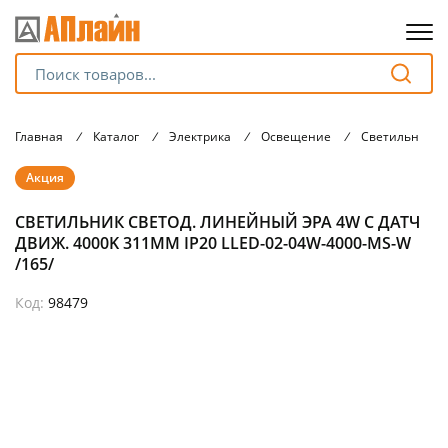
Для клиентов всех банков
Главная
/
Каталог
/
Электрика
/
Освещение
/
Светильники
Разбейте
Акция
оплату
на части
СВЕТИЛЬНИК СВЕТОД. ЛИНЕЙНЫЙ ЭРА 4W С ДАТЧ
без переплат
ДВИЖ. 4000K 311MM IP20 LLED-02-04W-4000-MS-W
/165/
Код:
98479
График платежей
Сегодня
25
%