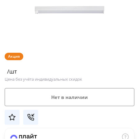
Добавляйте товары
в корзину
Оплачивайте сегодня только
25
% картой любого банка
Акция
Получайте товар
/шт
выбранный способом
Цена без учёта индивидуальных скидок
Оставшиеся
75
% будут
Нет в наличии
списываться
с вашей карты
по
25
%
каждые 2 недели
Подробнее