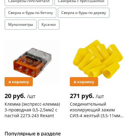
Саморезы гипс/металл
Саморезы с прессшайбой
Сверла и буры по бетону
Сверла и буры по дереву
Мультиметры
Кусачки
Акция
Акция
в корзину
в корзину
20 руб.
271 руб.
/шт
/шт
Клемма (экспресс-клемма)
Соединительный
3-проводная 0,5-2,5мм2 с
изолирующий зажим
пастой 2273-243 Rexant
СИЗ-4 желтый (3,5-11мм2)
50шт
Код товара
103195
Код товара
109176
Популярные в разделе