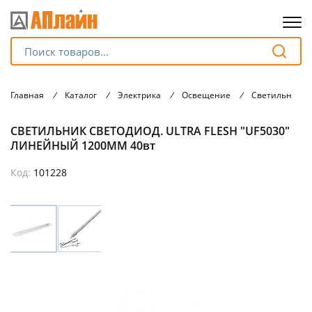
Для клиентов всех банков
Главная
/
Каталог
/
Электрика
/
Освещение
/
Светильники
Разбейте
СВЕТИЛЬНИК СВЕТОДИОД. ULTRA FLESH "UF5030"
оплату
на части
ЛИНЕЙНЫЙ 1200MM 40вт
без переплат
Код:
101228
График платежей
Сегодня
25
%