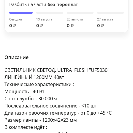
Разбить на части
без переплат
об оплате Плайтом
Сегодня
13 августа
20 августа
27 августа
0
₽
0
₽
0
₽
0
₽
Остались вопросы?
25
8 800 302-02-51
plait.ru
раз в 2
Описание
недели
СВЕТИЛЬНИК СВЕТОД. ULTRA FLESH "UF5030"
ЛИНЕЙНЫЙ 1200MM 40вт
Технические характеристики :
Мощность - 40 Вт
Срок службы - 30 000 ч
Последовательное соединение - <10 шт
Диапазон рабочих температур - от 0 до +45 °C
Размер лампы - 1200х42×23 мм
В комплекте идёт :