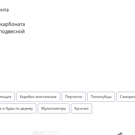
Оставшиеся
75
% будут
списываться
ента
с вашей карты
по
25
%
каждые 2 недели
карбоната
подвесной
Подробнее
об оплате Плайтом
25
раз в 2
Остались вопросы?
недели
тующие
Коробки монтажные
Перчатки
Тонкогубцы
Саморез
8 800 302-02-51
а и буры по дереву
Мультиметры
Кусачки
plait.ru
Акция
Акция