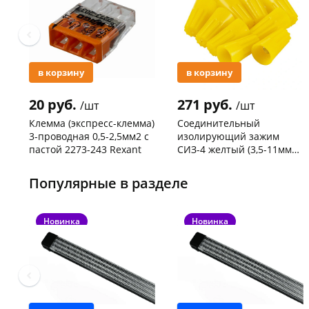
в корзину
в корзину
20 руб.
271 руб.
/шт
/шт
Клемма (экспресс-клемма)
Соединительный
3-проводная 0,5-2,5мм2 с
изолирующий зажим
пастой 2273-243 Rexant
СИЗ-4 желтый (3,5-11мм2)
50шт
Код товара
103195
Код товара
109176
Популярные в разделе
Новинка
Новинка