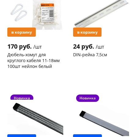
в корзину
в корзину
170 руб.
24 руб.
/шт
/шт
раз в 2 недели
Дюбель-хомут для
DIN-рейка 7,5см
круглого кабеля 11-18мм
100шт нейлон белый
Код товара
97467
Код товара
96948
Новинка
Новинка