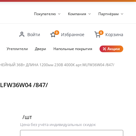
Покупателю
Компания
Партнёрам
0
0
Войти
Избранное
Корзина
Утеплители
Двери
Напольные покрытия
Акции
ЕЙНЫЙ 36Вт ДЛИНА 1200мм 230В 4000К арт.WLFW36W04 /847/
Закрыть
LFW36W04 /847/
/шт
Цена без учёта индивидуальных скидок