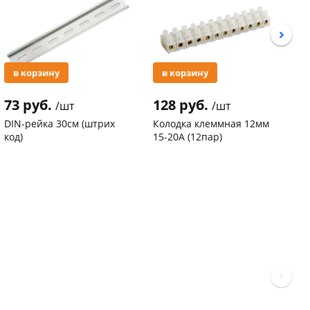
в корзину
в корзину
73 руб.
128 руб.
3
/шт
/шт
DIN-рейка 30см (штрих
Колодка клеммная 12мм
С
код)
15-20А (12пар)
п
С
Код товара
94102
Код товара
37577
К