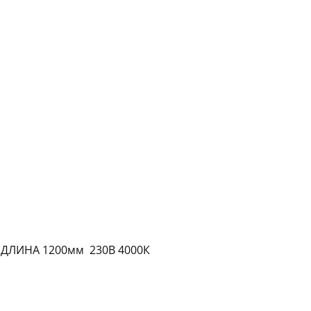
График платежей
Сегодня
25
%
Добавляйте товары
в корзину
Оплачивайте сегодня только
25
% картой любого банка
ДЛИНА 1200мм 230В 4000К
Получайте товар
выбранный способом