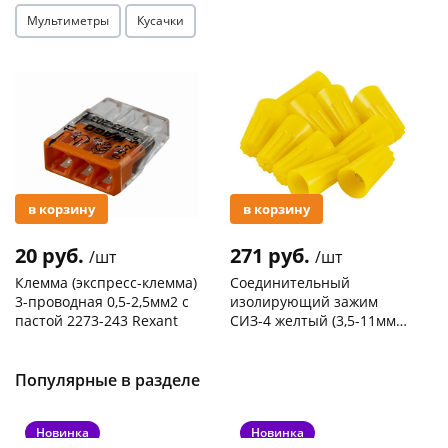
Мультиметры
Кусачки
Акция
Акция
в корзину
в корзину
20 руб.
271 руб.
/шт
/шт
Клемма (экспресс-клемма)
Соединительный
3-проводная 0,5-2,5мм2 с
изолирующий зажим
пастой 2273-243 Rexant
СИЗ-4 желтый (3,5-11мм2)
50шт
Код товара
103195
Код товара
109176
Популярные в разделе
Новинка
Новинка