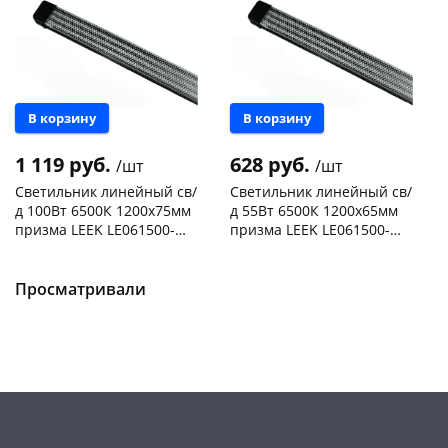
В корзину
В корзину
1 119 руб.
628 руб.
/шт
/шт
Светильник линейный св/
Светильник линейный св/
д 100Вт 6500К 1200х75мм
д 55Вт 6500К 1200х65мм
призма LEEK LE061500-
призма LEEK LE061500-
0081 черный
0080 черный
Чернышевского,
3
Чернышевского,
7
склад
шт
147а
шт
Чернышевского,
6
Конева, 36
4 шт
Просматривали
147а
шт
Пошехонское ш, 18
5 шт
Конева, 36
1 шт
Код товара
469004
Пошехонское ш, 18
4 шт
Код товара
469005