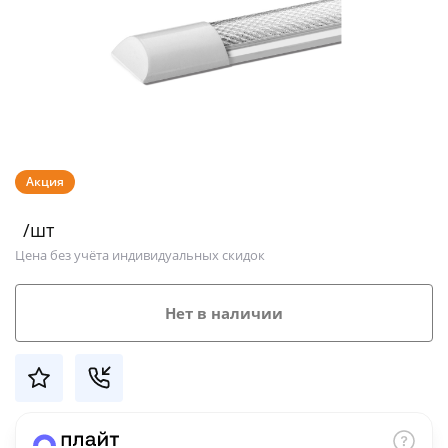
Добавляйте товары
в корзину
Оплачивайте сегодня только
25
% картой любого банка
Акция
Получайте товар
/шт
выбранный способом
Цена без учёта индивидуальных скидок
Оставшиеся
75
% будут
Нет в наличии
списываться
с вашей карты
по
25
%
каждые 2 недели
Подробнее