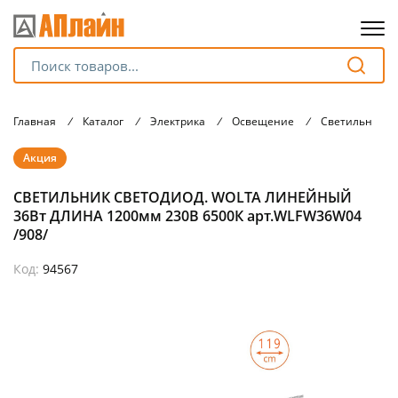
Для клиентов всех банков
Главная
/
Каталог
/
Электрика
/
Освещение
/
Светильники
Разбейте
Акция
оплату
на части
СВЕТИЛЬНИК СВЕТОДИОД. WOLTA ЛИНЕЙНЫЙ
без переплат
36Вт ДЛИНА 1200мм 230В 6500К арт.WLFW36W04
/908/
Код:
94567
График платежей
Сегодня
25
%