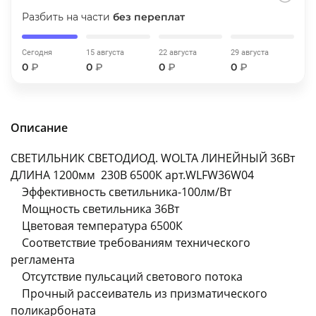
об оплате Плайтом
Разбить на части
без переплат
Сегодня
15 августа
22 августа
29 августа
0
₽
0
₽
0
₽
0
₽
Остались вопросы?
25
8 800 302-02-51
plait.ru
раз в 2
Описание
недели
СВЕТИЛЬНИК СВЕТОДИОД. WOLTA ЛИНЕЙНЫЙ 36Вт
ДЛИНА 1200мм 230В 6500К арт.WLFW36W04
Эффективность светильника-100лм/Вт
Мощность светильника 36Вт
Цветовая температура 6500К
Соответствие требованиям технического
регламента
Отсутствие пульсаций светового потока
Прочный рассеиватель из призматического
поликарбоната