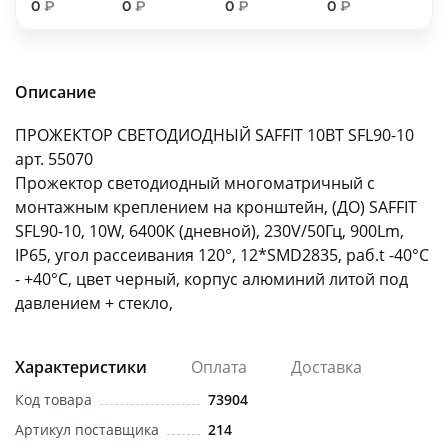
0
₽
0
₽
0
₽
0
₽
об оплате Плайтом
Описание
Остались вопросы?
25
ПРОЖЕКТОР СВЕТОДИОДНЫЙ SAFFIT 10ВТ SFL90-10
8 800 302-02-51
арт. 55070
plait.ru
раз в 2
Прожектор светодиодный многоматричный с
недели
монтажным креплением на кронштейн, (ДО) SAFFIT
SFL90-10, 10W, 6400К (дневной), 230V/50Гц, 900Lm,
IP65, угол рассеивания 120°, 12*SMD2835, раб.t -40°C
- +40°C, цвет черный, корпус алюминий литой под
давлением + стекло,
Характеристики
Оплата
Доставка
Код товара
73904
Артикул поставщика
214