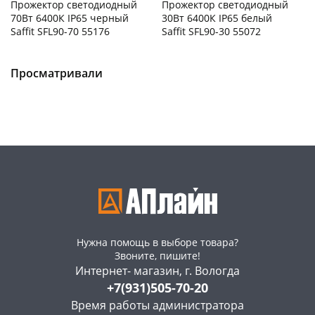
Прожектор светодиодный
Прожектор светодиодный
70Вт 6400К IP65 черный
30Вт 6400К IP65 белый
Saffit SFL90-70 55176
Saffit SFL90-30 55072
Чернышевского,
5
Конева, 36
1 шт
склад
шт
Пошехонское ш, 18
1 шт
Чернышевского,
5
Просматривали
Код товара
129390
147а
шт
Конева, 36
5 шт
Пошехонское ш, 18
5 шт
Код товара
134432
Нужна помощь в выборе товара?
Звоните, пишите!
Интернет- магазин, г. Вологда
+7(931)505-70-20
Время работы администратора