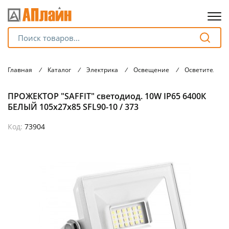
Для клиентов всех банков
Главная
/
Каталог
/
Электрика
/
Освещение
/
Осветительны
Разбейте
ПРОЖЕКТОР "SAFFIT" светодиод. 10W IP65 6400К
оплату
на части
БЕЛЫЙ 105х27х85 SFL90-10 / 373
без переплат
Код:
73904
График платежей
Сегодня
25
%