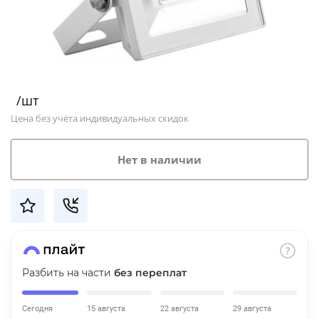
Добавляйте товары
в корзину
Оплачивайте сегодня только
/шт
25
% картой любого банка
Цена без учёта индивидуальных скидок
Получайте товар
Нет в наличии
выбранный способом
Оставшиеся
75
% будут
списываться
с вашей карты
по
25
%
каждые 2 недели
Разбить на части
без переплат
Сегодня
15 августа
22 августа
29 августа
Подробнее