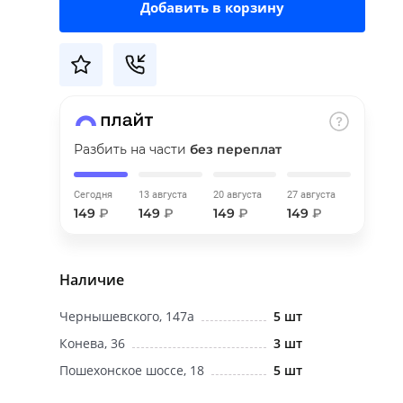
Добавить в корзину
Разбить на части
без переплат
Сегодня
13 августа
20 августа
27 августа
149
₽
149
₽
149
₽
149
₽
Наличие
Чернышевского, 147а
5 шт
Конева, 36
3 шт
Пошехонское шоссе, 18
5 шт