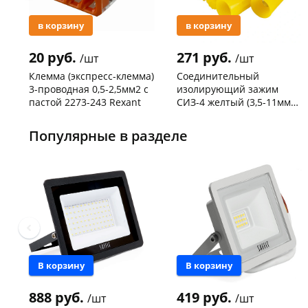
в корзину
в корзину
20 руб.
271 руб.
/шт
/шт
Клемма (экспресс-клемма)
Соединительный
3-проводная 0,5-2,5мм2 с
изолирующий зажим
пастой 2273-243 Rexant
СИЗ-4 желтый (3,5-11мм2)
50шт
Код товара
103195
Код товара
109176
Популярные в разделе
В корзину
В корзину
888 руб.
419 руб.
/шт
/шт