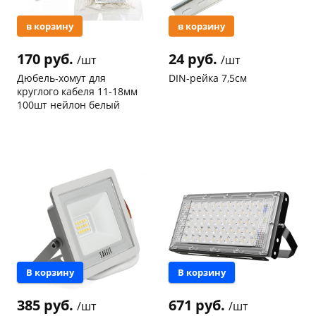
в корзину
в корзину
170 руб.
24 руб.
/шт
/шт
Дюбель-хомут для
DIN-рейка 7,5см
круглого кабеля 11-18мм
100шт нейлон белый
раз в 2 недели
Код товара
97467
Код товара
96948
В корзину
В корзину
385 руб.
671 руб.
/шт
/шт