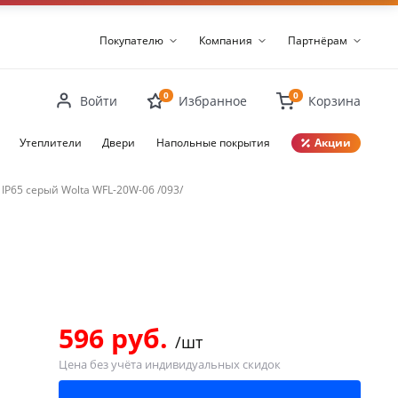
Покупателю
Компания
Партнёрам
0
0
Войти
Избранное
Корзина
Утеплители
Двери
Напольные покрытия
Акции
IP65 серый Wolta WFL-20W-06 /093/
Закрыть
596 руб.
/шт
Цена без учёта индивидуальных скидок