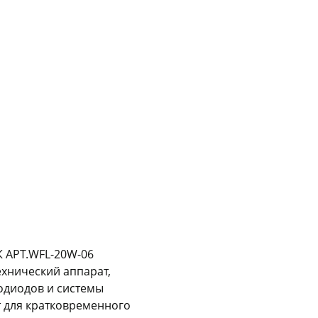
График платежей
Сегодня
25
%
Добавляйте товары
в корзину
Оплачивайте сегодня только
25
% картой любого банка
 АРТ.WFL-20W-06
ехнический аппарат,
Получайте товар
выбранный способом
одиодов и системы
т для кратковременного