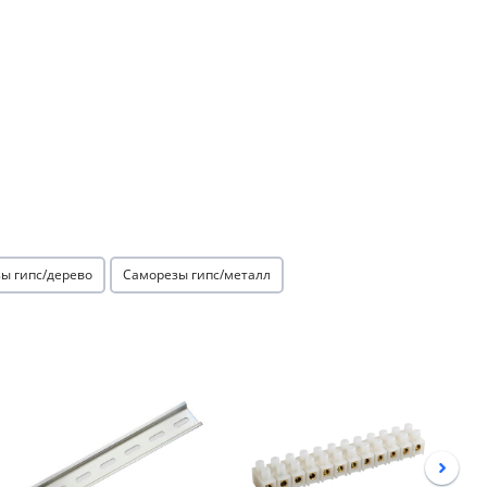
ы гипс/дерево
Саморезы гипс/металл
Акция
Акция