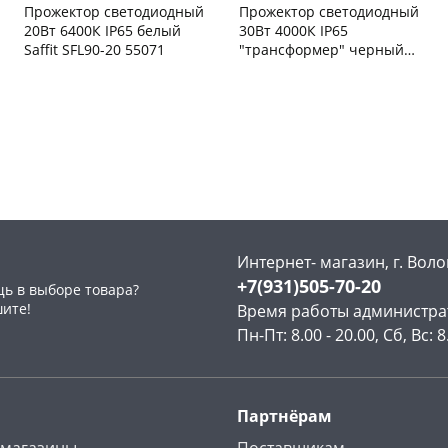
Прожектор светодиодный
Прожектор светодиодный
20Вт 6400К IP65 белый
30Вт 4000К IP65
Saffit SFL90-20 55071
"трансформер" черный
Apeyron 212х107х27мм 05-
Чернышевского,
30
Чернышевского,
2
42
склад
шт
147а
шт
Чернышевского,
8
Конева, 36
1 шт
147а
шт
Код товара
122959
Конева, 36
6 шт
Пошехонское ш, 18
5 шт
Код товара
129389
Интернет- магазин, г. Воло
+7(931)505-70-20
ь в выборе товара?
шите!
Время работы администра
Пн-Пт: 8.00 - 20.00, Сб, Вс: 8
Партнёрам