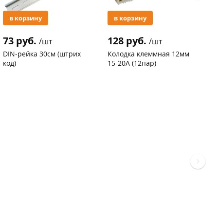
в корзину
в корзину
73 руб.
128 руб.
3
/шт
/шт
DIN-рейка 30см (штрих
Колодка клеммная 12мм
С
код)
15-20А (12пар)
п
С
Код товара
94102
Код товара
37577
К