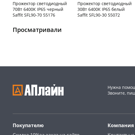
Прожектор светодиодный
Прожектор светодиодный
70Вт 6400К IP65 черный
30Вт 6400К IP65 белый
Saffit SFL90-70 55176
Saffit SFL90-30 55072
Чернышевского,
5
Конева, 36
2 шт
склад
шт
Пошехонское ш, 18
2 шт
Просматривали
Чернышевского,
5
Код товара
129390
147а
шт
Конева, 36
3 шт
Пошехонское ш, 18
5 шт
Код товара
134432
Нужна помощ
Звоните, пи
Покупателю
Компания