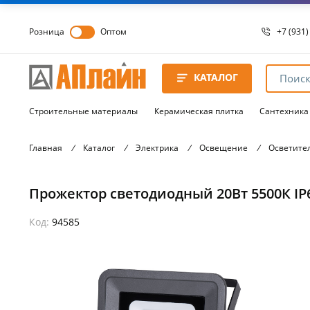
Розница
Оптом
+7 (931)
+7 (931)
8 8172 
КАТАЛОГ
8 8172 
8 8172 
Строительные материалы
Керамическая плитка
Сантехника
Главная
/
Каталог
/
Электрика
/
Освещение
/
Осветите
Прожектор светодиодный 20Вт 5500К IP6
Код:
94585