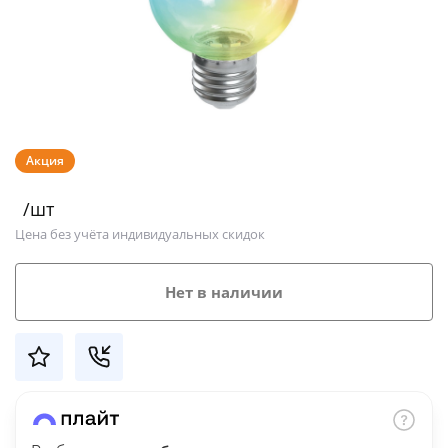
Добавляйте товары
в корзину
Оплачивайте сегодня только
25
% картой любого банка
Акция
/шт
Получайте товар
Цена без учёта индивидуальных скидок
выбранный способом
Нет в наличии
Оставшиеся
75
% будут
списываться
с вашей карты
по
25
%
каждые 2 недели
Подробнее