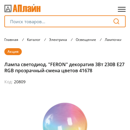
Для клиентов всех банков
Главная
/
Каталог
/
Электрика
/
Освещение
/
Лампочки
/
Разбейте
Акция
оплату
на части
Лампа светодиод. "FERON" декоратив 3Вт 230В Е27
без переплат
RGB прозрачный-смена цветов 41678
Код:
20809
График платежей
Сегодня
25
%