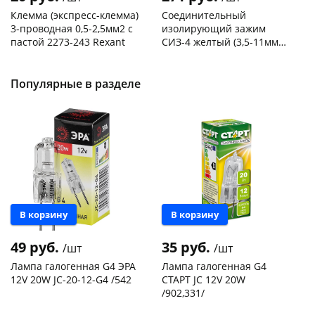
Клемма (экспресс-клемма)
Соединительный
3-проводная 0,5-2,5мм2 с
изолирующий зажим
пастой 2273-243 Rexant
СИЗ-4 желтый (3,5-11мм2)
50шт
Код товара
103195
Код товара
109176
Популярные в разделе
В корзину
В корзину
49 руб.
35 руб.
/шт
/шт
Лампа галогенная G4 ЭРА
Лампа галогенная G4
12V 20W JC-20-12-G4 /542
СТАРТ JC 12V 20W
/902,331/
Чернышевского,
13
Чернышевского,
15