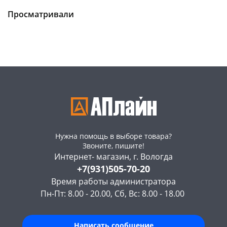
147а
шт
склад
шт
Конева, 36
14 шт
Чернышевского,
13
Просматривали
147а
шт
Пошехонское ш, 18
15 шт
Конева, 36
19 шт
Код товара
115830
Пошехонское ш, 18
10 шт
Код товара
68562
Нужна помощь в выборе товара?
Звоните, пишите!
Интернет- магазин, г. Вологда
+7(931)505-70-20
Время работы администратора
Пн-Пт: 8.00 - 20.00, Сб, Вс: 8.00 - 18.00
Написать сообщение