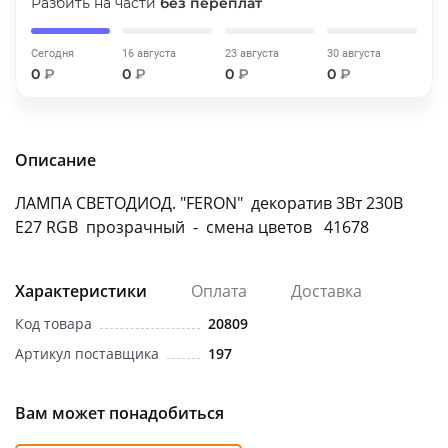
Разбить на части
без переплат
об оплате Плайтом
Сегодня
16 августа
23 августа
30 августа
0
₽
0
₽
0
₽
0
₽
Остались вопросы?
25
8 800 302-02-51
Описание
plait.ru
раз в 2
недели
ЛАМПА СВЕТОДИОД. "FERON" декоратив 3Вт 230В
Е27 RGB прозрачный - смена цветов 41678
Характеристики
Оплата
Доставка
Код товара
20809
Артикул поставщика
197
Вам может понадобиться