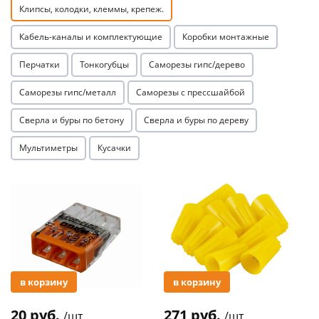
Клипсы, колодки, клеммы, крепеж.
Кабель-каналы и комплектующие
Коробки монтажные
Перчатки
Тонкогубцы
Саморезы гипс/дерево
Саморезы гипс/металл
Саморезы с прессшайбой
раз в 2 недели
Сверла и буры по бетону
Сверла и буры по дереву
Мультиметры
Кусачки
Акция
Акция
в корзину
в корзину
20 руб.
271 руб.
/шт
/шт