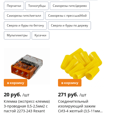
Перчатки
Тонкогубцы
Саморезы гипс/дерево
Саморезы гипс/металл
Саморезы с прессшайбой
Сверла и буры по бетону
Сверла и буры по дереву
Мультиметры
Кусачки
Акция
Акция
в корзину
в корзину
20 руб.
271 руб.
/шт
/шт
Клемма (экспресс-клемма)
Соединительный
3-проводная 0,5-2,5мм2 с
изолирующий зажим
пастой 2273-243 Rexant
СИЗ-4 желтый (3,5-11мм2)