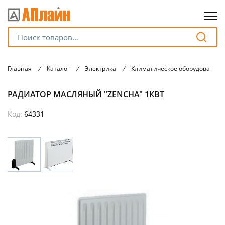
Для клиентов всех банков
Главная
/
Каталог
/
Электрика
/
Климатическое оборудование
Разбейте
РАДИАТОР МАСЛЯНЫЙ "ZENCHA" 1КВТ
оплату
на части
без переплат
Код:
64331
График платежей
Сегодня
25
%