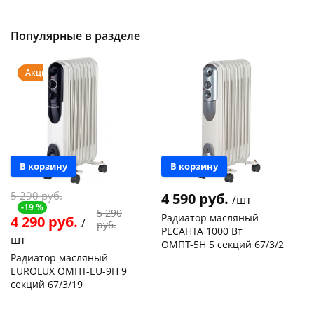
50шт
Код товара
103195
Код товара
109176
Популярные в разделе
Акция
В корзину
В корзину
5 290 руб.
4 590 руб.
/шт
-19 %
5 290
Радиатор масляный
4 290 руб.
/
руб.
РЕСАНТА 1000 Вт
шт
ОМПТ-5Н 5 секций 67/3/2
Радиатор масляный
Чернышевского,
2
EUROLUX ОМПТ-EU-9Н 9
склад
шт
секций 67/3/19
Чернышевского,
3
147а
шт
Чернышевского,
1
Конева, 36
2 шт
147а
шт