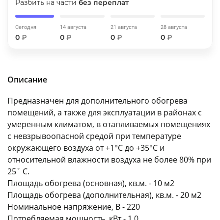
Разбить на части
без переплат
об оплате Плайтом
Сегодня
14 августа
21 августа
28 августа
0
₽
0
₽
0
₽
0
₽
Остались вопросы?
25
8 800 302-02-51
Описание
plait.ru
раз в 2
недели
Предназначен для дополнительного обогрева
помещений, а также для эксплуатации в районах с
умеренным климатом, в отапливаемых помещениях
с невзрывоопасной средой при температуре
окружающего воздуха от +1°С до +35°С и
относительной влажности воздуха не более 80% при
25˚ С.
Площадь обогрева (основная), кв.м. - 10 м2
Площадь обогрева (дополнительная), кв.м. - 20 м2
Номинальное напряжение, В - 220
Потребляемая мощность, кВт - 1,0