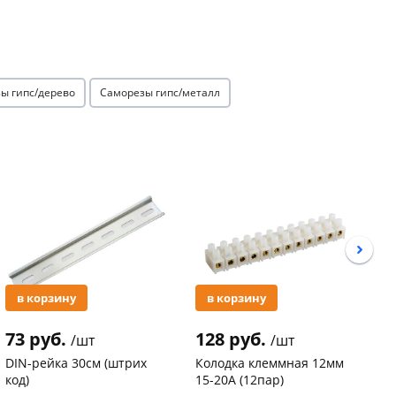
ы гипс/дерево
Саморезы гипс/металл
Акция
Акция
в корзину
в корзину
73 руб.
128 руб.
3
/шт
/шт
DIN-рейка 30см (штрих
Колодка клеммная 12мм
С
код)
15-20А (12пар)
п