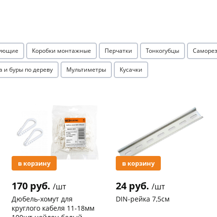
Оставшиеся
75
% будут
списываться
с вашей карты
по
25
%
каждые 2 недели
тующие
Коробки монтажные
Перчатки
Тонкогубцы
Саморез
а и буры по дереву
Мультиметры
Кусачки
Подробнее
об оплате Плайтом
Акция
Акция
25
раз в 2
Остались вопросы?
недели
8 800 302-02-51
в корзину
в корзину
plait.ru
170 руб.
24 руб.
/шт
/шт
Дюбель-хомут для
DIN-рейка 7,5см
круглого кабеля 11-18мм