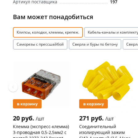
Артикул поставщика
197
Вам может понадобиться
Клипсы, колодки, клеммы, крепеж.
Кабель-каналы и комплек
Саморезы с прессшайбой
Сверла и буры по бетону
Сверл
Акция
Акция
в корзину
в корзину
20 руб.
271 руб.
/шт
/шт
Клемма (экспресс-клемма)
Соединительный
3-проводная 0,5-2,5мм2 с
изолирующий зажим