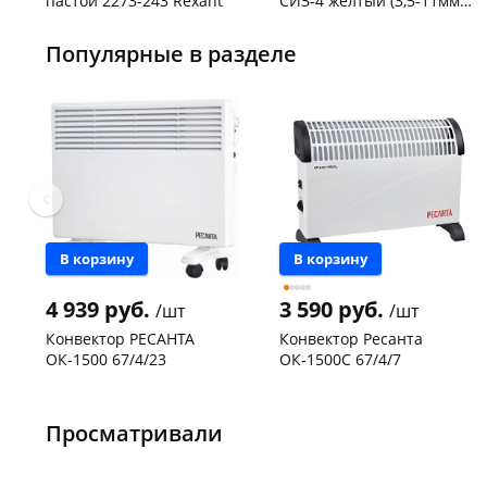
пастой 2273-243 Rexant
СИЗ-4 желтый (3,5-11мм2)
50шт
Код товара
103195
Код товара
109176
Популярные в разделе
В корзину
В корзину
4 939 руб.
3 590 руб.
/шт
/шт
Конвектор РЕСАНТА
Конвектор Ресанта
ОК-1500 67/4/23
ОК-1500С 67/4/7
Конева, 36
1 шт
Чернышевского,
2
склад
шт
Просматривали
Код товара
113118
Чернышевского,
1
147а
шт
Конева, 36
1 шт