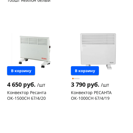
100шт нейлон белый
Код товара
97467
Код товара
96948
раз в 2 недели
В корзину
В корзину
4 650 руб.
3 790 руб.
/шт
/шт
Конвектор Ресанта
Конвектор РЕСАНТА
ОК-1500СН 67/4/20
ОК-1000СН 67/4/19
Чернышевского,
1
Чернышевского,
1
147а
шт
147а
шт
Конева, 36
1 шт
Конева, 36
1 шт
Пошехонское ш, 18
1 шт
Код товара
73276
Код товара
73277