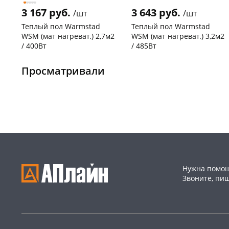
3 167 руб.
3 643 руб.
/шт
/шт
Теплый пол Warmstad
Теплый пол Warmstad
WSM (мат нагреват.) 2,7м2
WSM (мат нагреват.) 3,2м2
/ 400Вт
/ 485Вт
Чернышевского,
2
Чернышевского,
1
147а
шт
склад
шт
Просматривали
Конева, 36
1 шт
Чернышевского,
2
147а
шт
Пошехонское ш, 18
1 шт
Конева, 36
2 шт
Код товара
87602
Пошехонское ш, 18
2 шт
Код товара
87603
Нужна помощ
Звоните, пи