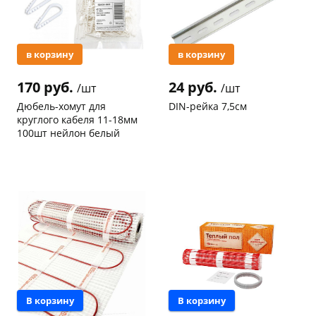
в корзину
в корзину
170 руб.
24 руб.
/шт
/шт
Дюбель-хомут для
DIN-рейка 7,5см
круглого кабеля 11-18мм
100шт нейлон белый
Код товара
97467
Код товара
96948
В корзину
В корзину