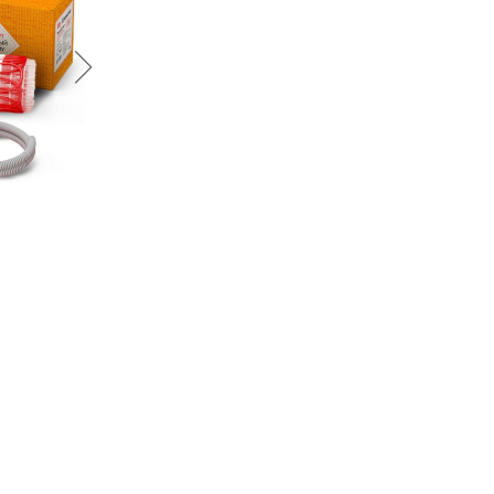
График платежей
Сегодня
25
%
Добавляйте товары
в корзину
Оплачивайте сегодня только
25
% картой любого банка
Получайте товар
выбранный способом