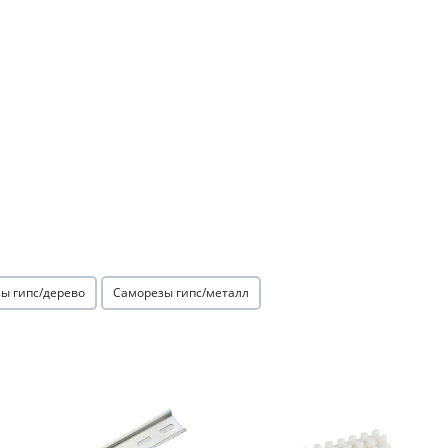
ы гипс/дерево
Саморезы гипс/металл
Акция
Акция