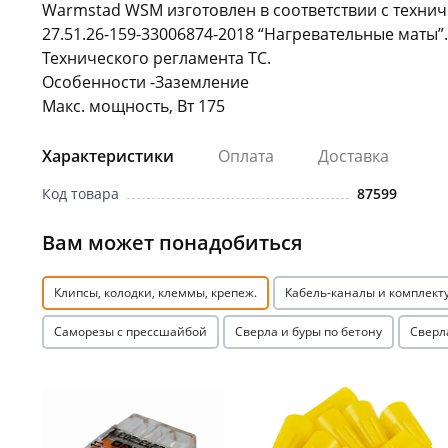
Warmstad WSM изготовлен в соответствии с техни
27.51.26-159-33006874-2018 “Нагревательные маты”
Технического регламента ТС.
Особенности -Заземление
Макс. мощность, Вт 175
Характеристики
Оплата
Доставка
Код товара
87599
Вам может понадобиться
Клипсы, колодки, клеммы, крепеж.
Кабель-каналы и комплек
Саморезы с прессшайбой
Сверла и буры по бетону
Сверл
Акция
Акция