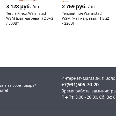
3 128 руб.
2 769 руб.
/шт
/шт
Теплый пол Warmstad
Теплый пол Warmstad
WSM (мат нагреват.) 2,0м2
WSM (мат нагреват.) 1,5м2
/ 300Вт
/ 220Вт
Чернышевского,
2
Чернышевского,
2
склад
шт
147а
шт
Чернышевского,
2
Конева, 36
2 шт
147а
шт
Пошехонское ш, 18
2 шт
Конева, 36
1 шт
Код товара
87600
Пошехонское ш, 18
2 шт
Код товара
87601
Интернет- магазин, г. Воло
+7(931)505-70-20
ь в выборе товара?
шите!
Время работы администра
Пн-Пт: 8.00 - 20.00, Сб, Вс: 8