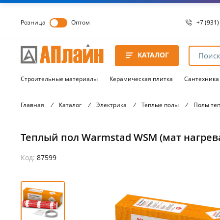
Розница
Оптом
+7 (931)
+7 (931)
8 8172 
КАТАЛОГ
8 8172 
8 8172 
Строительные материалы
Керамическая плитка
Сантехника
Главная
/
Каталог
/
Электрика
/
Теплые полы
/
Полы те
Теплый пол Warmstad WSM (мат нагреват
Код:
87599