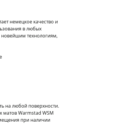
Оставшиеся
75
% будут
списываться
с вашей карты
по
25
%
каждые 2 недели
ает немецкое качество и
льзования в любых
 новейшим технологиям,
Подробнее
об оплате Плайтом
е
25
раз в 2
Остались вопросы?
недели
8 800 302-02-51
ть на любой поверхности.
ых матов Warmstad WSM
plait.ru
омещения при наличии