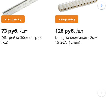
в корзину
в корзину
73 руб.
128 руб.
3
/шт
/шт
DIN-рейка 30см (штрих
Колодка клеммная 12мм
С
код)
15-20А (12пар)
п
С
Код товара
94102
Код товара
37577
К