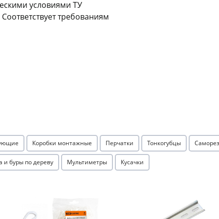
ческими условиями ТУ
. Соответствует требованиям
раз в 2 недели
тующие
Коробки монтажные
Перчатки
Тонкогубцы
Саморез
а и буры по дереву
Мультиметры
Кусачки
Акция
Акция