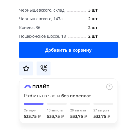
Чернышевского, склад
3 шт
Чернышевского, 147а
2 шт
Конева, 36
2 шт
Пошехонское шоссе, 18
2 шт
Добавить в корзину
Разбить на части
без переплат
Сегодня
13 августа
20 августа
27 августа
533,75
₽
533,75
₽
533,75
₽
533,75
₽