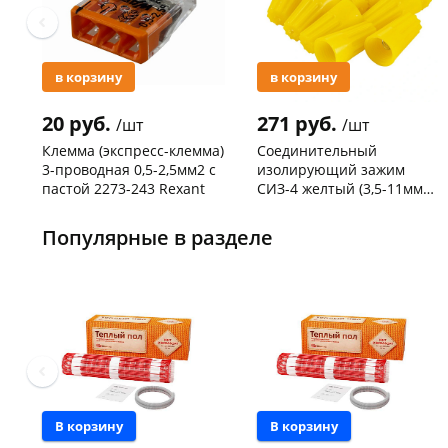
в корзину
в корзину
20 руб.
271 руб.
/шт
/шт
Клемма (экспресс-клемма)
Соединительный
3-проводная 0,5-2,5мм2 с
изолирующий зажим
пастой 2273-243 Rexant
СИЗ-4 желтый (3,5-11мм2)
50шт
Код товара
103195
Код товара
109176
Популярные в разделе
В корзину
В корзину