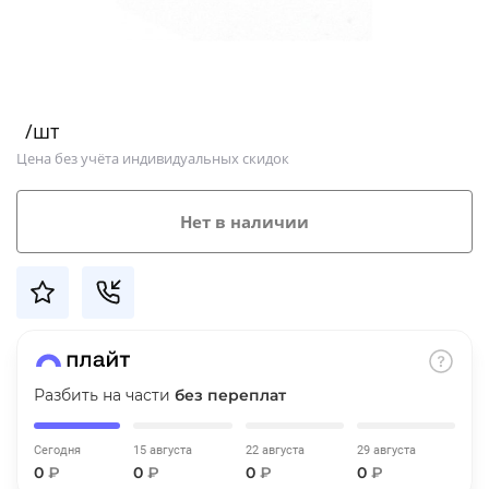
Добавляйте товары
в корзину
/шт
Оплачивайте сегодня только
Цена без учёта индивидуальных скидок
25
% картой любого банка
Нет в наличии
Получайте товар
выбранный способом
Оставшиеся
75
% будут
списываться
с вашей карты
по
25
%
каждые 2 недели
Разбить на части
без переплат
Сегодня
15 августа
22 августа
29 августа
0
₽
0
₽
0
₽
0
₽
Подробнее