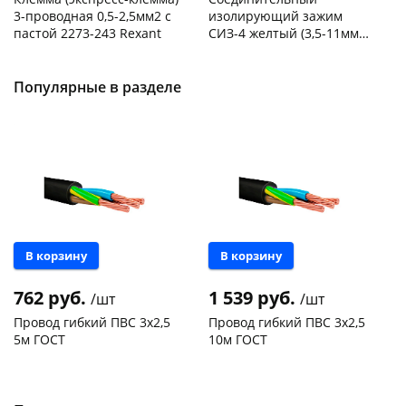
3-проводная 0,5-2,5мм2 с
изолирующий зажим
пастой 2273-243 Rexant
СИЗ-4 желтый (3,5-11мм2)
50шт
Код товара
103195
Код товара
109176
Популярные в разделе
В корзину
В корзину
762 руб.
1 539 руб.
/шт
/шт
Провод гибкий ПВС 3х2,5
Провод гибкий ПВС 3х2,5
5м ГОСТ
10м ГОСТ
Чернышевского,
10
Чернышевского,
15
склад
шт
склад
шт