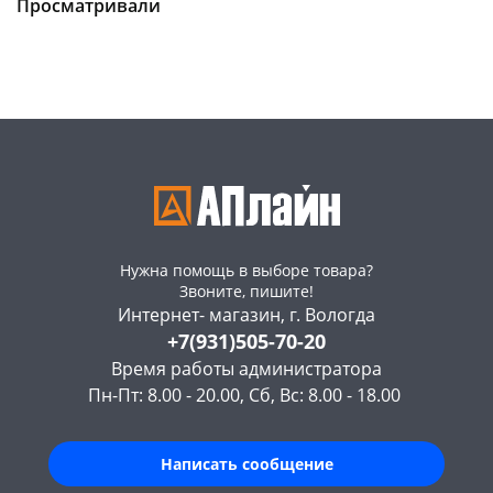
Чернышевского,
6
Чернышевского,
5
Просматривали
147а
шт
147а
шт
Конева, 36
5 шт
Конева, 36
5 шт
Пошехонское ш, 18
7 шт
Пошехонское ш, 18
5 шт
Код товара
465883
Код товара
465882
Нужна помощь в выборе товара?
Звоните, пишите!
Интернет- магазин, г. Вологда
+7(931)505-70-20
Время работы администратора
Пн-Пт: 8.00 - 20.00, Сб, Вс: 8.00 - 18.00
Написать сообщение