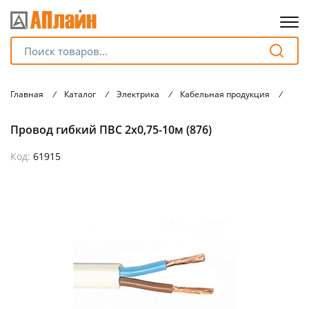
Для клиентов всех банков
Главная
/
Каталог
/
Электрика
/
Кабельная продукция
/
Про
Разбейте
Провод гибкий ПВС 2х0,75-10м (876)
оплату
на части
без переплат
Код:
61915
График платежей
Сегодня
25
%