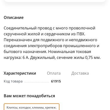
об оплате Плайтом
Описание
Соединительный провод с много проволочной
Остались вопросы?
25
скрученной жилой и сердечником из ПВХ.
8 800 302-02-51
Переназначен для подвижного и неподвижного
plait.ru
раз в 2
соединения электроприборов промышленного и
недели
бытового назначения. Номинальная токовая
нагрузка: 6 А. Двужильный, сечение жилы 0,75 мм.
Характеристики
Оплата
Доставка
Код товара
61915
Вам может понадобиться
Клипсы, колодки, клеммы, крепеж.