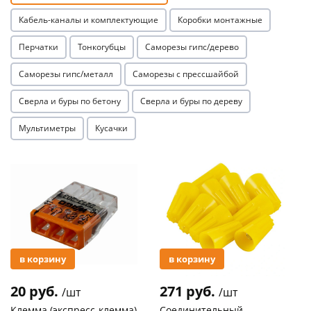
Кабель-каналы и комплектующие
Коробки монтажные
Перчатки
Тонкогубцы
Саморезы гипс/дерево
Саморезы гипс/металл
Саморезы с прессшайбой
Сверла и буры по бетону
Сверла и буры по дереву
раз в 2 недели
Мультиметры
Кусачки
Акция
Акция
в корзину
в корзину
20 руб.
271 руб.
/шт
/шт
Клемма (экспресс-клемма)
Соединительный