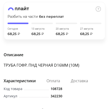
об оплате Плайтом
Разбить на части
без переплат
Сегодня
13 августа
20 августа
27 августа
Остались вопросы?
25
68,25
₽
68,25
₽
68,25
₽
68,25
₽
8 800 302-02-51
plait.ru
раз в 2
недели
Описание
ТРУБА ГОФР. ПНД ЧЕРНАЯ D16ММ (10М)
Характеристики
Оплата
Доставка
Код товара
108728
Артикул
342230