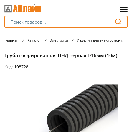
Для клиентов всех банков
Главная
/
Каталог
/
Электрика
/
Изделия для электромонтажа
Разбейте
Труба гофрированная ПНД черная D16мм (10м)
оплату
на части
без переплат
Код:
108728
График платежей
Сегодня
25
%