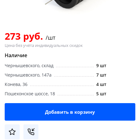
Добавляйте товары
в корзину
273 руб.
/шт
Оплачивайте сегодня только
Цена без учёта индивидуальных скидок
25
% картой любого банка
Наличие
Чернышевского, склад
9 шт
Получайте товар
выбранный способом
Чернышевского, 147а
7 шт
Конева, 36
4 шт
Пошехонское шоссе, 18
5 шт
Оставшиеся
75
% будут
списываться
с вашей карты
по
25
%
каждые 2 недели
Добавить в корзину
Подробнее