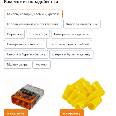
Вам может понадобиться
Клипсы, колодки, клеммы, крепеж.
Кабель-каналы и комплектующие
Коробки монтажные
Перчатки
Тонкогубцы
Саморезы гипс/дерево
раз в 2 недели
Саморезы гипс/металл
Саморезы с прессшайбой
Сверла и буры по бетону
Сверла и буры по дереву
Мультиметры
Кусачки
Акция
Акция
в корзину
в корзину