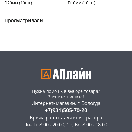
D20мм (10шт)
D16мм (10шт)
Чернышевского,
7
Чернышевского,
12
147а
шт
147а
шт
Конева, 36
20 шт
Конева, 36
15 шт
Просматривали
Пошехонское ш, 18
10 шт
Пошехонское ш, 18
11 шт
Код товара
108743
Код товара
108742
Нужна помощь в выборе товара?
Звоните, пишите!
Интернет- магазин, г. Вологда
+7(931)505-70-20
Время работы администратора
Пн-Пт: 8.00 - 20.00, Сб, Вс: 8.00 - 18.00