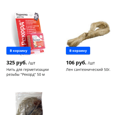
Чернышевского,
50
Чернышевского,
50
склад
шт
склад
шт
Чернышевского,
9
Чернышевского,
6
147а
шт
147а
шт
Конева, 36
12 шт
Конева, 36
12 шт
Пошехонское ш, 18
5 шт
Пошехонское ш, 18
6 шт
Код товара
73051
Код товара
27836
В корзину
В корзину
325 руб.
106 руб.
/шт
/шт
Нить для герметизации
Лен сантехнический 50г.
резьбы "Рекорд" 50 м
Чернышевского,
5
Чернышевского,
29
147а
шт
склад
шт
Пошехонское ш, 18
6 шт
Чернышевского,
9
147а
шт
Код товара
56315
Конева, 36
4 шт
Пошехонское ш, 18
5 шт
Код товара
26148