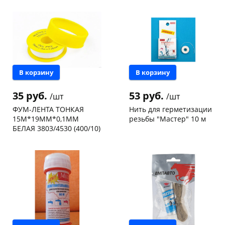
Чернышевского,
9
Чернышевского,
24
147а
шт
147а
шт
Конева, 36
13 шт
Конева, 36
20 шт
Пошехонское ш,
10
Пошехонское ш,
13
18
шт
18
шт
Код товара
114942
Код товара
114940
В корзину
В корзину
35 руб.
53 руб.
/шт
/шт
ФУМ-ЛЕНТА ТОНКАЯ
Нить для герметизации
15М*19ММ*0,1ММ
резьбы "Мастер" 10 м
БЕЛАЯ 3803/4530 (400/10)
Чернышевского,
1
Чернышевского,
26
147а
шт
склад
шт
Чернышевского,
6
Код товара
111079
147а
шт
Конева, 36
9 шт
Пошехонское ш, 18
2 шт
Код товара
109695