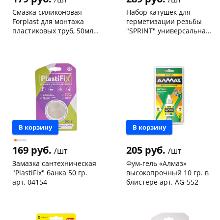
об оплате Плайтом
Смазка силиконовая
Набор катушек для
Forplast для монтажа
герметизации резьбы
пластиковых труб, 50мл
"SPRINT" универсальная
2504
2х50 м в блистере арт.
Чернышевского,
20
Чернышевского,
4
04064
склад
шт
склад
шт
Чернышевского,
2
Чернышевского,
4
Остались вопросы?
25
147а
шт
147а
шт
8 800 302-02-51
Конева, 36
10 шт
Конева, 36
2 шт
Пошехонское ш, 18
2 шт
Код товара
468439
plait.ru
раз в 2
Код товара
9025
недели
В корзину
В корзину
169 руб.
205 руб.
/шт
/шт
Замазка сантехническая
Фум-гель «Алмаз»
"PlastiFix" банка 50 гр.
высокопрочный 10 гр. в
арт. 04154
блистере арт. AG-552
Чернышевского,
3
Чернышевского,
10
147а
шт
склад
шт
Конева, 36
5 шт
Чернышевского,
5
147а
шт
Пошехонское ш, 18
3 шт