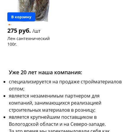
В корзину
275 руб.
/шт
Лен сантехнический
100г.
Чернышевского,
5
147а
шт
Конева, 36
6 шт
Уже 20 лет наша компания:
Пошехонское ш, 18
4 шт
Код товара
20862
cпециализируется на продаже стройматериалов
оптом;
является незаменимым партнером для
компаний, занимающихся реализацией
строительных материалов в розницу;
является крупнейшим поставщиком в
Вологодской области и на Северо-западе.
За это время мы зарекомендовали себя как