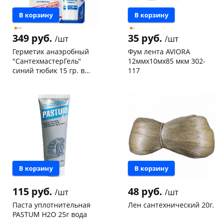
В корзину
В корзину
349 руб.
35 руб.
/шт
/шт
Герметик анаэробный
Фум лента AVIORA
"СантехмастерГель"
12ммх10мх85 мкм 302-
синий тюбик 15 гр. в
117
блистере 04017
Чернышевского,
46
Чернышевского,
25
склад
шт
склад
шт
Чернышевского,
5
Чернышевского,
4
147а
шт
147а
шт
Конева, 36
9 шт
Конева, 36
8 шт
Пошехонское ш, 18
5 шт
Пошехонское ш, 18
6 шт
Код товара
75455
Код товара
74546
В корзину
В корзину
115 руб.
48 руб.
/шт
/шт
Паста уплотнительная
Лен сантехнический 20г.
PASTUM H2O 25г вода