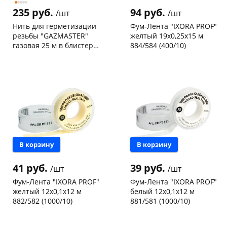
235 руб.
94 руб.
/шт
/шт
Нить для герметизации
Фум-Лента "IXORA PROF"
резьбы "GAZMASTER"
желтый 19х0,25х15 м
газовая 25 м в блистере
884/584 (400/10)
04160
Чернышевского,
4
Чернышевского,
14
склад
шт
склад
шт
Чернышевского,
10
Чернышевского,
6
147а
шт
147а
шт
Конева, 36
7 шт
Конева, 36
16 шт
Пошехонское ш, 18
3 шт
Пошехонское ш, 18
7 шт
Код товара
121571
Код товара
114943
В корзину
В корзину
41 руб.
39 руб.
/шт
/шт
Фум-Лента "IXORA PROF"
Фум-Лента "IXORA PROF"
желтый 12х0,1х12 м
белый 12х0,1х12 м
882/582 (1000/10)
881/581 (1000/10)
Чернышевского,
31
Чернышевского,
55
склад
шт
склад
шт