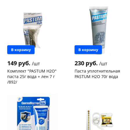
147а
шт
склад
шт
Конева, 36
4 шт
Чернышевского,
3
147а
шт
Пошехонское ш, 18
2 шт
Конева, 36
5 шт
Код товара
106013
Пошехонское ш, 18
3 шт
Код товара
103014
В корзину
В корзину
149 руб.
230 руб.
/шт
/шт
Комплект "PASTUM H2O"
Паста уплотнительная
паста 25г вода + лен 7 г
PASTUM H2O 70г вода
/892/
Чернышевского,
63
Чернышевского,
11
склад
шт
склад
шт
Чернышевского,
4
Чернышевского,
9
147а
шт
147а
шт
Конева, 36
15 шт
Конева, 36
7 шт
Пошехонское ш, 18
5 шт
Пошехонское ш, 18
6 шт
Код товара
78578
Код товара
78577