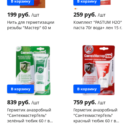
В корзину
В корзину
199 руб.
259 руб.
/шт
/шт
Нить для герметизации
Комплект "PASTUM H2O"
резьбы "Мастер" 60 м
паста 70г вода+ лен 15 г.
Чернышевского,
20
Чернышевского,
60
склад
шт
склад
шт
Чернышевского,
3
Чернышевского,
5
147а
шт
147а
шт
Конева, 36
6 шт
Конева, 36
9 шт
Пошехонское ш, 18
3 шт
Пошехонское ш, 18
8 шт
Код товара
109694
Код товара
102908
В корзину
В корзину
839 руб.
759 руб.
/шт
/шт
Герметик анаэробный
Герметик анаэробный
"СантехмастерГель"
"СантехмастерГель"
зелёный тюбик 60 г в
красный тюбик 60 г в
блистере
блистере
Чернышевского,
4
Чернышевского,
5