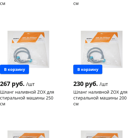
см
см
Чернышевского,
4
Чернышевского,
9
склад
шт
склад
шт
Чернышевского,
3
Чернышевского,
2
147а
шт
147а
шт
Конева, 36
5 шт
Конева, 36
6 шт
Пошехонское ш, 18
6 шт
Пошехонское ш, 18
3 шт
Код товара
114237
Код товара
114236
В корзину
В корзину
267 руб.
230 руб.
/шт
/шт
Шланг наливной ZOX для
Шланг наливной ZOX для
стиральной машины 250
стиральной машины 200
см
см
Чернышевского,
9
Чернышевского,
19
склад
шт
склад
шт
Чернышевского,
4
Чернышевского,
5
147а
шт
147а
шт
Конева, 36
4 шт
Конева, 36
7 шт
Пошехонское ш, 18
4 шт
Пошехонское ш, 18
1 шт