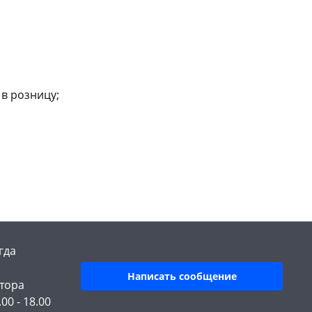
147а
шт
147а
шт
Код товара
38659
Код товара
60552
в розницу;
гда
Написать сообщение
тора
.00 - 18.00