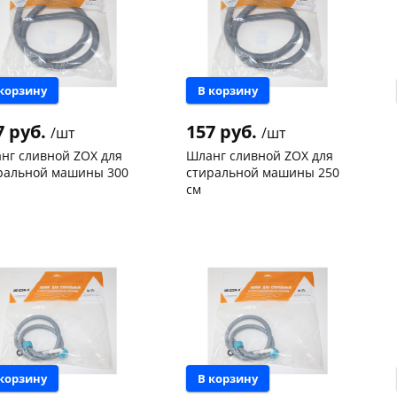
 корзину
В корзину
7 руб.
157 руб.
/шт
/шт
нг сливной ZOX для
Шланг сливной ZOX для
ральной машины 300
стиральной машины 250
см
нышевского,
6
Чернышевского,
8
ад
шт
склад
шт
нышевского,
3
Чернышевского,
3
а
шт
147а
шт
ева, 36
6 шт
Конева, 36
5 шт
ехонское ш, 18
3 шт
Пошехонское ш, 18
2 шт
 товара
114230
Код товара
114229
 корзину
В корзину