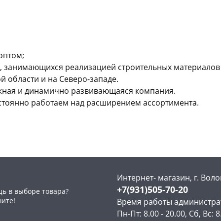
ад
шт
Конева, 36
3 шт
нышевского,
7
Код товара
51356
а
шт
ева, 36
10 шт
ехонское ш, 18
3 шт
 товара
20580
оптом;
 занимающихся реализацией строительных материалов 
 области и на Северо-западе.
ежная и динамично развивающаяся компания.
стоянно работаем над расширением ассортимента.
Интернет- магазин, г. Воло
+7(931)505-70-20
ь в выборе товара?
шите!
Время работы администра
Пн-Пт: 8.00 - 20.00, Сб, Вс: 8