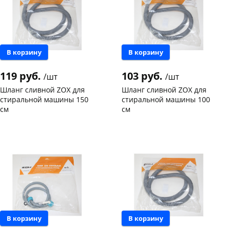
Код товара
114233
Код товара
114232
В корзину
В корзину
119 руб.
103 руб.
/шт
/шт
Шланг сливной ZOX для
Шланг сливной ZOX для
стиральной машины 150
стиральной машины 100
см
см
Чернышевского,
9
Чернышевского,
12
склад
шт
склад
шт
Чернышевского,
5
Чернышевского,
4
147а
шт
147а
шт
Конева, 36
7 шт
Конева, 36
9 шт
Пошехонское ш, 18
2 шт
Пошехонское ш, 18
2 шт
Код товара
114228
Код товара
114227
В корзину
В корзину