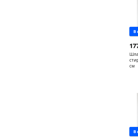
В
17
Шла
сти
см
Чер
скл
Чер
147
Кон
Пош
Код
В