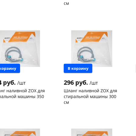
см
нышевского,
4
Чернышевского,
4
ад
шт
147а
шт
нышевского,
3
Конева, 36
5 шт
а
шт
Пошехонское ш, 18
1 шт
ева, 36
5 шт
Код товара
114238
ехонское ш, 18
3 шт
 товара
114241
раз в 2 недели
 корзину
В корзину
4 руб.
296 руб.
/шт
/шт
нг наливной ZOX для
Шланг наливной ZOX для
ральной машины 350
стиральной машины 300
см
нышевского,
4
Чернышевского,
12
а
шт
склад
шт
ева, 36
4 шт
Чернышевского,
4
147а
шт
 товара
114235
Конева, 36
5 шт
Код товара
114234