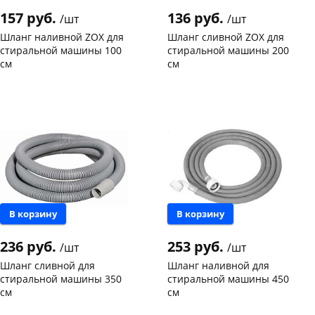
157 руб.
136 руб.
/шт
/шт
Шланг наливной ZOX для
Шланг сливной ZOX для
стиральной машины 100
стиральной машины 200
см
см
Чернышевского,
10
Чернышевского,
8
склад
шт
склад
шт
Конева, 36
9 шт
Чернышевского,
5
147а
шт
Пошехонское ш, 18
3 шт
Конева, 36
3 шт
Код товара
114217
Код товара
94918
В корзину
В корзину
236 руб.
253 руб.
/шт
/шт
Шланг сливной для
Шланг наливной для
стиральной машины 350
стиральной машины 450
см
см
Чернышевского,
1
Чернышевского,
3