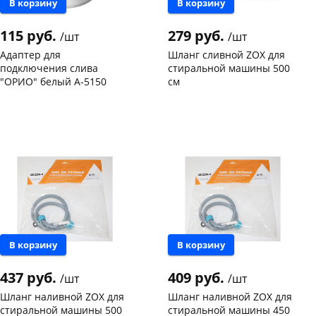
В корзину
В корзину
115 руб.
279 руб.
/шт
/шт
Адаптер для
Шланг сливной ZOX для
подключения слива
стиральной машины 500
"ОРИО" белый А-5150
см
Чернышевского,
10
Чернышевского,
4
склад
шт
склад
шт
Чернышевского,
4
Чернышевского,
3
147а
шт
147а
шт
Конева, 36
4 шт
Конева, 36
3 шт
Пошехонское ш, 18
1 шт
Пошехонское ш, 18
3 шт
Код товара
114549
Код товара
114242
В корзину
В корзину
437 руб.
409 руб.
/шт
/шт
Шланг наливной ZOX для
Шланг наливной ZOX для
стиральной машины 500
стиральной машины 450