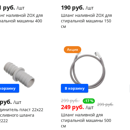
1 руб.
190 руб.
/шт
/шт
нг наливной ZOX для
Шланг наливной ZOX для
ральной машины 400
стиральной машины 150
см
нышевского,
5
Чернышевского,
12
ад
шт
склад
шт
нышевского,
4
Чернышевского,
6
а
шт
147а
шт
Акция
ева, 36
5 шт
Конева, 36
8 шт
 товара
114226
Код товара
114225
 корзину
В корзину
299 руб.
 руб.
-17 %
/шт
299 руб.
249 руб.
/шт
динитель пласт 22х22
Шланг наливной для
 сливного шланга
стиральной машины 500
222
см
нышевского,
38