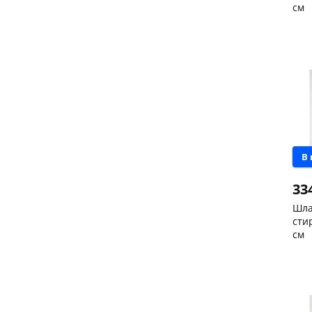
см
Чер
скл
Чер
147
Кон
Пош
Код
В
33
Шла
сти
см
Чер
147
Кон
Код