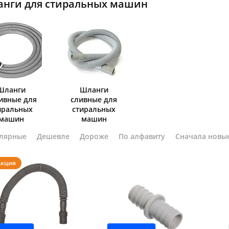
нги для стиральных машин
График платежей
Сегодня
25
%
Шланги
Шланги
ивные для
сливные для
иральных
стиральных
машин
машин
лярные
Дешевле
Дороже
По алфавиту
Сначала новы
Добавляйте товары
в корзину
Акция
Оплачивайте сегодня только
25
% картой любого банка
Получайте товар
выбранный способом