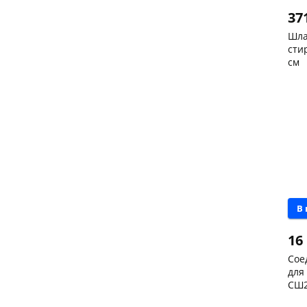
37
Шла
сти
см
Чер
скл
Чер
147
Кон
Код
В
16
Сое
для
СШ2
Чер