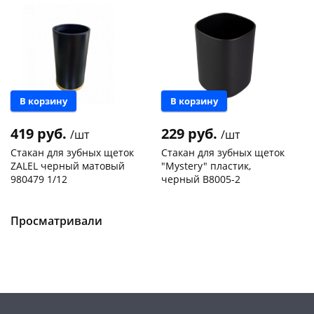
В корзину
В корзину
419 руб.
229 руб.
/шт
/шт
Стакан для зубных щеток
Стакан для зубных щеток
ZALEL черный матовый
"Mystery" пластик,
980479 1/12
черный B8005-2
Чернышевского,
2
Чернышевского,
3
склад
шт
склад
шт
Чернышевского,
2
Чернышевского,
2
Просматривали
147а
шт
147а
шт
Конева, 36
2 шт
Конева, 36
2 шт
Пошехонское ш, 18
2 шт
Пошехонское ш, 18
2 шт
Код товара
467807
Код товара
467786