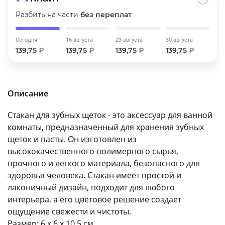
об оплате Плайтом
Разбить на части
без переплат
Сегодня
16 августа
23 августа
30 августа
139,75
₽
139,75
₽
139,75
₽
139,75
₽
Остались вопросы?
25
8 800 302-02-51
plait.ru
раз в 2
Описание
недели
Стакан для зубных щеток - это аксессуар для ванной
комнаты, предназначенный для хранения зубных
щеток и пасты. Он изготовлен из
высококачественного полимерного сырья,
прочного и легкого материала, безопасного для
здоровья человека. Стакан имеет простой и
лаконичный дизайн, подходит для любого
интерьера, а его цветовое решение создает
ощущение свежести и чистоты.
Размер: 6 х 6 х 10,5 см.