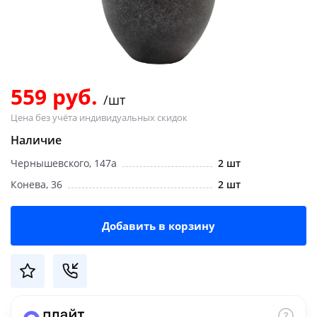
Добавляйте товары
в корзину
Оплачивайте сегодня только
559 руб.
/шт
25
% картой любого банка
Цена без учёта индивидуальных скидок
Наличие
Получайте товар
Чернышевского, 147а
2 шт
выбранный способом
Конева, 36
2 шт
Оставшиеся
75
% будут
Добавить в корзину
списываться
с вашей карты
по
25
%
каждые 2 недели
Подробнее