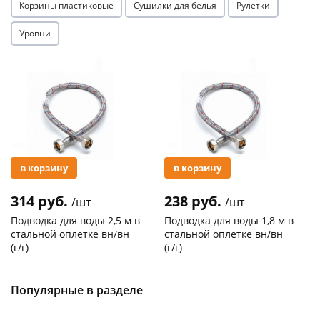
Корзины пластиковые
Сушилки для белья
Рулетки
Уровни
Акция
Акция
в корзину
в корзину
314 руб.
238 руб.
/шт
/шт
Подводка для воды 2,5 м в
Подводка для воды 1,8 м в
стальной оплетке вн/вн
стальной оплетке вн/вн
(г/г)
(г/г)
Код товара
21278
Код товара
27102
Популярные в разделе