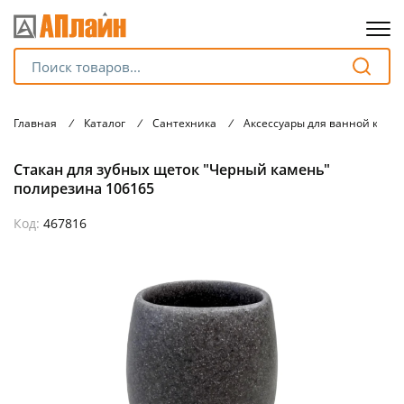
Для клиентов всех банков
Главная
/
Каталог
/
Сантехника
/
Аксессуары для ванной комн
Разбейте
Стакан для зубных щеток "Черный камень"
оплату
на части
полирезина 106165
без переплат
Код:
467816
График платежей
Сегодня
25
%