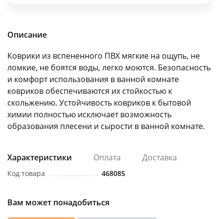
об оплате Плайтом
Описание
Коврики из вспененного ПВХ мягкие на ощупь, не
Остались вопросы?
25
ломкие, не боятся воды, легко моются. Безопасность
8 800 302-02-51
и комфорт использования в ванной комнате
plait.ru
раз в 2
ковриков обеспечиваются их стойкостью к
недели
скольжению. Устойчивость ковриков к бытовой
химии полностью исключает возможность
образования плесени и сырости в ванной комнате.
Характеристики
Оплата
Доставка
Код товара
468085
Вам может понадобиться