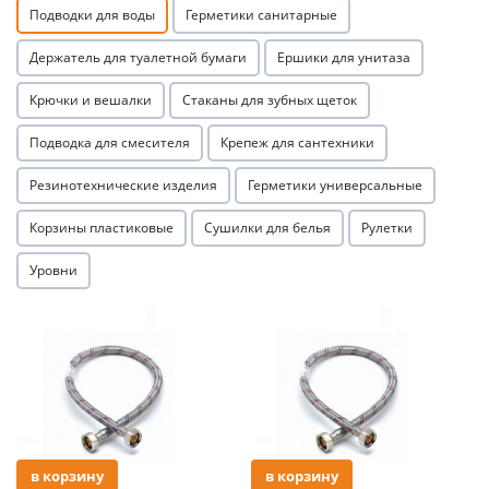
Подводки для воды
Герметики санитарные
Держатель для туалетной бумаги
Ершики для унитаза
Крючки и вешалки
Стаканы для зубных щеток
Подводка для смесителя
Крепеж для сантехники
раз в 2 недели
Резинотехнические изделия
Герметики универсальные
Корзины пластиковые
Сушилки для белья
Рулетки
Уровни
Акция
Акция
в корзину
в корзину