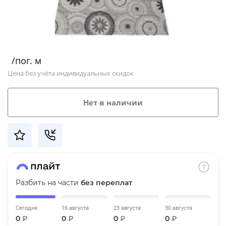
Добавляйте товары
в корзину
/пог. м
Оплачивайте сегодня только
Цена без учёта индивидуальных скидок
25
% картой любого банка
Нет в наличии
Получайте товар
выбранный способом
Оставшиеся
75
% будут
списываться
с вашей карты
по
25
%
каждые 2 недели
Разбить на части
без переплат
Сегодня
16 августа
23 августа
30 августа
0
₽
0
₽
0
₽
0
₽
Подробнее