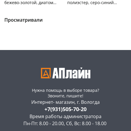
бежево-золотой, диатомит
полиэстер, серо-синий
50х80см, 50х40см, 45х39см
50х80см Y4-11475
Чернышевского,
1
Чернышевского,
1
147а
шт
147а
шт
Пошехонское ш, 18
1 шт
Просматривали
Код товара
469211
Код товара
469207
Нужна помощь в выборе товара?
Звоните, пишите!
Интернет- магазин, г. Вологда
+7(931)505-70-20
Время работы администратора
Пн-Пт: 8.00 - 20.00, Сб, Вс: 8.00 - 18.00