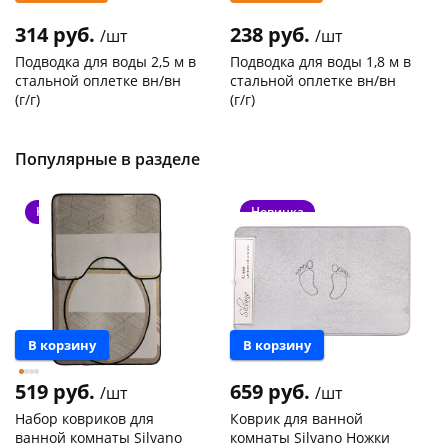
314 руб.
238 руб.
/шт
/шт
Подводка для воды 2,5 м в
Подводка для воды 1,8 м в
стальной оплетке вн/вн
стальной оплетке вн/вн
(г/г)
(г/г)
Код товара
21278
Код товара
27102
Популярные в разделе
Новинка
Новинка
В корзину
В корзину
519 руб.
659 руб.
/шт
/шт
Набор ковриков для
Коврик для ванной
ванной комнаты Silvano
комнаты Silvano Ножки