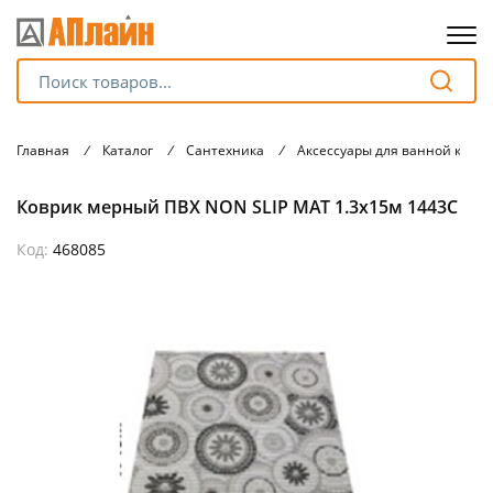
Для клиентов всех банков
Главная
/
Каталог
/
Сантехника
/
Аксессуары для ванной комн
Разбейте
Коврик мерный ПВХ NON SLIP MAT 1.3х15м 1443C
оплату
на части
без переплат
Код:
468085
График платежей
Сегодня
25
%