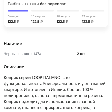
Разбить на части
без переплат
об оплате Плайтом
Сегодня
13 августа
20 августа
27 августа
122,5
₽
122,5
₽
122,5
₽
122,5
₽
Остались вопросы?
25
8 800 302-02-51
Наличие
plait.ru
раз в 2
недели
Чернышевского, 147а
2 шт
Описание
Коврик серии LOOP ITALIANO - это
функциональность, Универсальность и уют в вашей
квартире. Изготовлен в Италии. Состав: 100 %
полипропилен, основа - термопластичная резина.
Коврик подходит для использования в ванной
комнате, в качестве прикроватного коврика, в