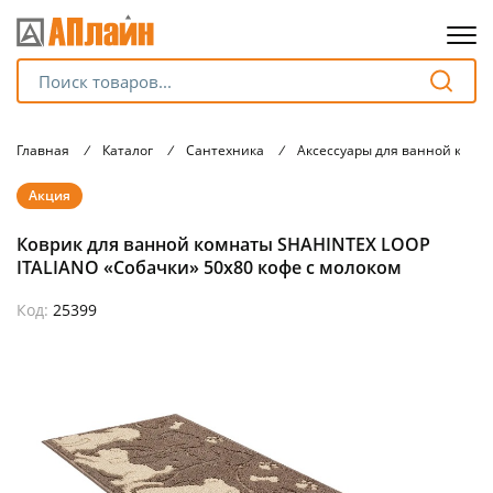
Для клиентов всех банков
Главная
/
Каталог
/
Сантехника
/
Аксессуары для ванной комн
Разбейте
Акция
оплату
на части
Коврик для ванной комнаты SHAHINTEX LOOP
без переплат
ITALIANO «Собачки» 50х80 кофе с молоком
Код:
25399
График платежей
Сегодня
25
%