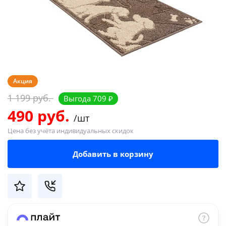
Добавляйте товары
в корзину
Оплачивайте сегодня только
25
% картой любого банка
Акция
1 199 руб.
Выгода 709 ₽
Получайте товар
490 руб.
/шт
выбранный способом
Цена без учёта индивидуальных скидок
Оставшиеся
75
% будут
Добавить в корзину
списываться
с вашей карты
по
25
%
каждые 2 недели
Подробнее