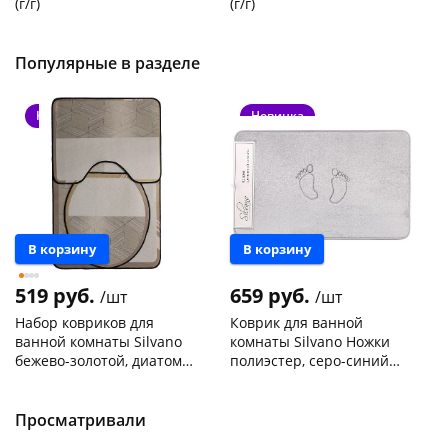
(г/г)
(г/г)
Код товара
21278
Код товара
27102
Популярные в разделе
Новинка
Новинка
В корзину
В корзину
519 руб.
659 руб.
/шт
/шт
Набор ковриков для
Коврик для ванной
ванной комнаты Silvano
комнаты Silvano Ножки
бежево-золотой, диатомит
полиэстер, серо-синий
50х80см, 50х40см, 45х39см
50х80см Y4-11475
Чернышевского,
1
Чернышевского,
1
147а
шт
147а
шт
Пошехонское ш, 18
1 шт
Конева, 36
1 шт
Просматривали
Пошехонское ш, 18
1 шт
Код товара
469211