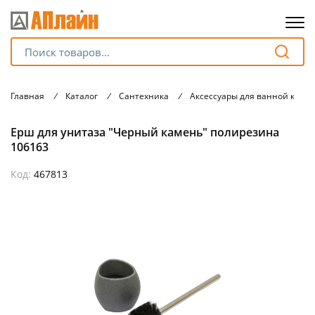
Для клиентов всех банков
Главная
/
Каталог
/
Сантехника
/
Аксессуары для ванной комн
Разбейте
Ерш для унитаза "Черный камень" полирезина
оплату
на части
106163
без переплат
Код:
467813
График платежей
Сегодня
25
%