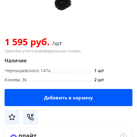
Добавляйте товары
в корзину
Оплачивайте сегодня только
1 595 руб.
/шт
25
% картой любого банка
Цена без учёта индивидуальных скидок
Наличие
Получайте товар
Чернышевского, 147а
1 шт
выбранный способом
Конева, 36
2 шт
Оставшиеся
75
% будут
Добавить в корзину
списываться
с вашей карты
по
25
%
каждые 2 недели
Подробнее