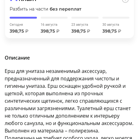
об оплате Плайтом
Разбить на части
без переплат
Сегодня
16 августа
23 августа
30 августа
398,75
₽
398,75
₽
398,75
₽
398,75
₽
Остались вопросы?
25
8 800 302-02-51
plait.ru
раз в 2
Описание
недели
Ерш для унитаза незаменимый аксессуар,
предназначенный для поддержания чистоты и
гигиены унитаза. Ерш оснащен удобной ручкой и
щеткой, которая выполнена из прочных
синтетических щетинок, легко справляющихся с
различными загрязнениями. Туалетный ерш станет
не только отличным дополнением к интерьеру
любого санузла, но и функциональным аксессуаром.
Выполнен из материала – полирезина.
Полирезина не требует особого ухода, легко моется,