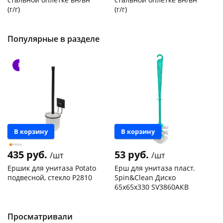
(г/г)
(г/г)
Код товара
21278
Код товара
27102
Популярные в разделе
Новинка
В корзину
В корзину
435 руб.
53 руб.
/шт
/шт
Ершик для унитаза Potato
Ерш для унитаза пласт.
подвесной, стекло P2810
Spin&Clean Диско
65х65х330 SV3860АКВ
Чернышевского,
1
Чернышевского,
52
147а
шт
склад
шт
Конева, 36
1 шт
Чернышевского,
5
Просматривали
147а
шт