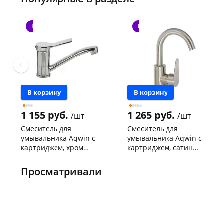
Новинка
Новинка
В корзину
В корзину
1 155 руб.
1 265 руб.
/шт
/шт
Смеситель для
Смеситель для
умывальника Aqwin с
умывальника Aqwin с
картриджем, хром
картриджем, сатин
A45292-2
A10310S-2
Чернышевского,
1
Конева, 36
1 шт
склад
шт
Пошехонское ш, 18
1 шт
Просматривали
Чернышевского,
1
Код товара
469221
147а
шт
Конева, 36
1 шт
Пошехонское ш, 18
1 шт
Код товара
469222