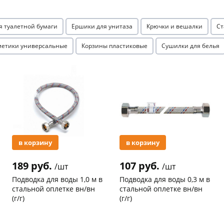
я туалетной бумаги
Ершики для унитаза
Крючки и вешалки
Ст
метики универсальные
Корзины пластиковые
Сушилки для белья
Акция
Акция
раз в 2 недели
в корзину
в корзину
189 руб.
107 руб.
/шт
/шт
Подводка для воды 1,0 м в
Подводка для воды 0,3 м в
стальной оплетке вн/вн
стальной оплетке вн/вн
(г/г)
(г/г)
Код товара
21041
Код товара
20755