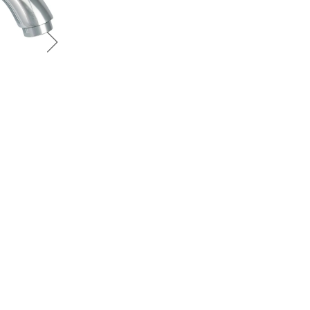
График платежей
Сегодня
25
%
Добавляйте товары
в корзину
Оплачивайте сегодня только
25
% картой любого банка
Получайте товар
выбранный способом