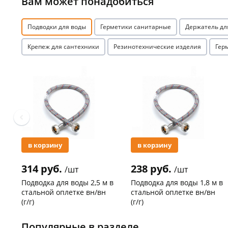
Вам может понадобиться
Подводки для воды
Герметики санитарные
Держатель дл
Крепеж для сантехники
Резинотехнические изделия
Гер
Акция
Акция
в корзину
в корзину
314 руб.
238 руб.
/шт
/шт
Подводка для воды 2,5 м в
Подводка для воды 1,8 м в
стальной оплетке вн/вн
стальной оплетке вн/вн
(г/г)
(г/г)
Код товара
21278
Код товара
27102
Популярные в разделе