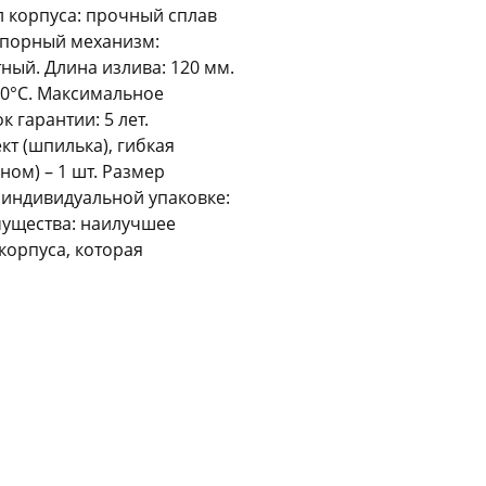
л корпуса: прочный сплав
апорный механизм:
Оставшиеся
75
% будут
списываться
с вашей карты
по
25
%
каждые 2 недели
ный. Длина излива: 120 мм.
80°С. Максимальное
к гарантии: 5 лет.
кт (шпилька), гибкая
ном) – 1 шт. Размер
Подробнее
об оплате Плайтом
в индивидуальной упаковке:
имущества: наилучшее
корпуса, которая
25
раз в 2
Остались вопросы?
недели
8 800 302-02-51
plait.ru