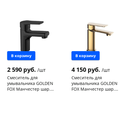
В корзину
В корзину
2 590 руб.
4 150 руб.
/шт
/шт
Смеситель для
Смеситель для
умывальника GOLDEN
умывальника GOLDEN
FOX Манчестер шар.
FOX Манчестер шар.
латунь черный 12110-FOX
латунь бронза 11910-FOX
Чернышевского,
2
Чернышевского,
1
склад
шт
147а
шт
Чернышевского,
1
Конева, 36
1 шт
147а
шт
Код товара
468298
Конева, 36
1 шт
Код товара
468299