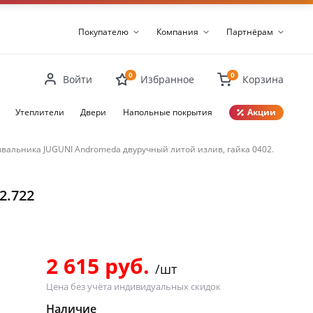
Покупателю
Компания
Партнёрам
0
0
Войти
Избранное
Корзина
Утеплители
Двери
Напольные покрытия
Акции
вальника JUGUNI Andromeda двуручный литой излив, гайка 0402.722
Закрыть
2.722
2 615 руб.
/шт
Цена без учёта индивидуальных скидок
Наличие