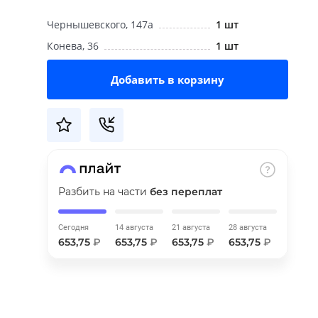
Чернышевского, 147а
1 шт
Конева, 36
1 шт
Добавить в корзину
Разбить на части
без переплат
Сегодня
14 августа
21 августа
28 августа
653,75
₽
653,75
₽
653,75
₽
653,75
₽