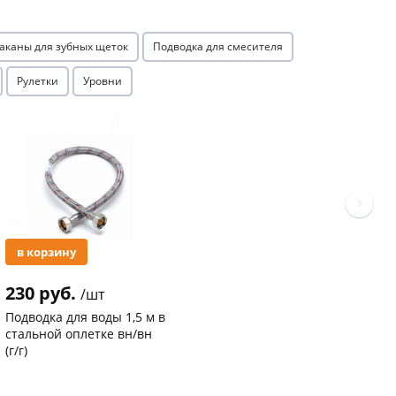
аканы для зубных щеток
Подводка для смесителя
Рулетки
Уровни
Акция
в корзину
230 руб.
/шт
Подводка для воды 1,5 м в
стальной оплетке вн/вн
(г/г)
Код товара
20763