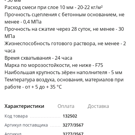
- 30 мм
Расход смеси при слое 10 мм - 20-22 кг/м²
Прочность сцепления с бетонным основанием, не
менее - 0,4 МПа
Прочность на сжатие через 28 суток, не менее - 30
МПа
Жизнеспособность готового раствора, не менее - 2
раз в 2 недели
часа
Время схватывания - 24 часа
Марка по морозостойкости, не ниже - F75
Наибольшая крупность зёрен наполнителя - 5 мм
Температура воздуха, основания, материалов при
работе - от + 5 до + 35 °С
Характеристики
Оплата
Доставка
Код товара
132502
Артикул поставщика
3277/3567
Артикул
3277/3567