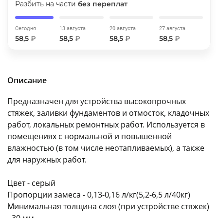
Разбить на части
без переплат
об оплате Плайтом
Сегодня
13 августа
20 августа
27 августа
58,5
₽
58,5
₽
58,5
₽
58,5
₽
Остались вопросы?
25
8 800 302-02-51
Описание
plait.ru
раз в 2
недели
Предназначен для устройства высокопрочных
стяжек, заливки фундаментов и отмосток, кладочных
работ, локальных ремонтных работ. Используется в
помещениях с нормальной и повышенной
влажностью (в том числе неотапливаемых), а также
для наружных работ.
Цвет - серый
Пропорции замеса - 0,13-0,16 л/кг(5,2-6,5 л/40кг)
Минимальная толщина слоя (при устройстве стяжек)