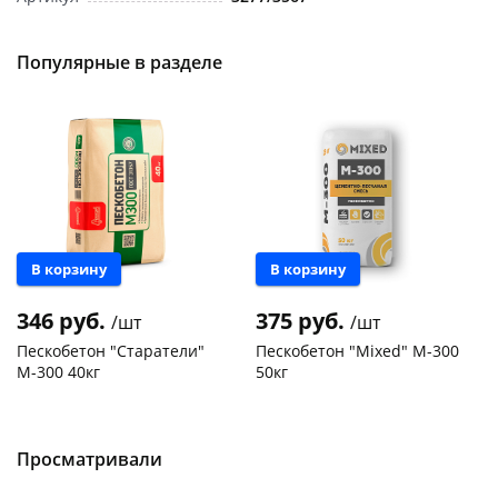
Популярные в разделе
Новинка
В корзину
В корзину
346 руб.
375 руб.
/шт
/шт
Пескобетон "Старатели"
Пескобетон "Mixed" М-300
М-300 40кг
50кг
Конева, 36
175 шт
Чернышевского,
347
склад
шт
Код товара
468809
Просматривали
Код товара
111438