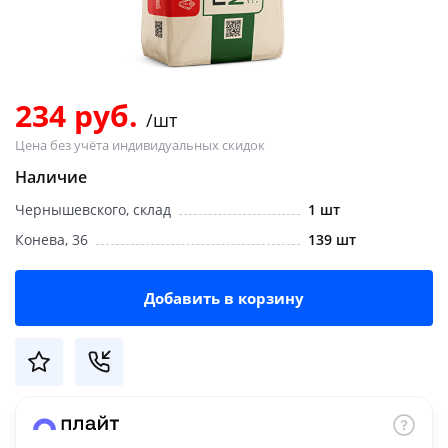
Добавляйте товары
в корзину
234 руб.
/шт
Оплачивайте сегодня только
Цена без учёта индивидуальных скидок
25
% картой любого банка
Наличие
Чернышевского, склад
1 шт
Получайте товар
выбранный способом
Конева, 36
139 шт
Добавить в корзину
Оставшиеся
75
% будут
списываться
с вашей карты
по
25
%
каждые 2 недели
Подробнее