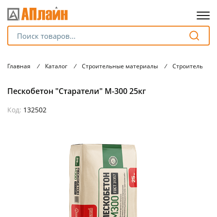
Для клиентов всех банков
Главная
/
Каталог
/
Строительные материалы
/
Строительные 
Разбейте
Пескобетон "Старатели" М-300 25кг
оплату
на части
без переплат
Код:
132502
График платежей
Сегодня
25
%