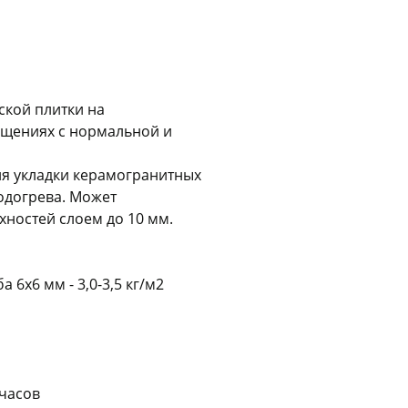
Оставшиеся
75
% будут
списываться
с вашей карты
по
25
%
каждые 2 недели
ской плитки на
ещениях с нормальной и
Подробнее
об оплате Плайтом
ля укладки керамогранитных
одогрева. Может
ностей слоем до 10 мм.
25
раз в 2
6х6 мм - 3,0-3,5 кг/м2
Остались вопросы?
недели
8 800 302-02-51
plait.ru
 часов