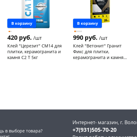
В корзину
В корзину
420 руб.
990 руб.
/шт
/шт
Клей "Церезит" СМ14 для
Клей "Ветонит" Гранит
плитки, керамогранита и
Фикс для плитки,
камня C2 T 5кг
керамогранита и камня
C2 T 25кг
Чернышевского,
55
Конева, 36
12 шт
склад
шт
Код товара
32563
Чернышевского,
7
147а
шт
Конева, 36
14 шт
Пошехонское ш, 18
11 шт
Код товара
134834
Интернет- магазин, г. Воло
+7(931)505-70-20
ь в выборе товара?
шите!