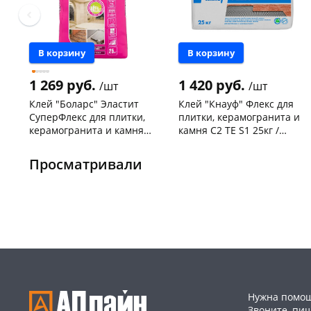
В корзину
В корзину
1 269 руб.
1 420 руб.
/шт
/шт
Клей "Боларс" Эластит
Клей "Кнауф" Флекс для
СуперФлекс для плитки,
плитки, керамогранита и
керамогранита и камня
камня C2 TE S1 25кг /
C2 TE S1 25кг
796571
Чернышевского,
19
Чернышевского,
67
склад
шт
склад
шт
Просматривали
Конева, 36
11 шт
Конева, 36
15 шт
Код товара
464088
Код товара
462714
Нужна помощ
Звоните, пи