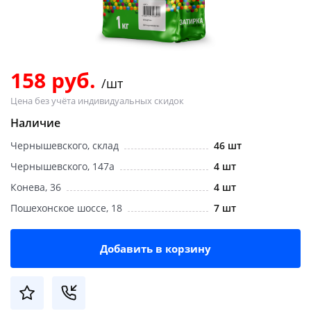
Добавляйте товары
в корзину
158 руб.
/шт
Оплачивайте сегодня только
Цена без учёта индивидуальных скидок
25
% картой любого банка
Наличие
Чернышевского, склад
46 шт
Получайте товар
выбранный способом
Чернышевского, 147а
4 шт
Конева, 36
4 шт
Пошехонское шоссе, 18
7 шт
Оставшиеся
75
% будут
списываться
с вашей карты
по
25
%
каждые 2 недели
Добавить в корзину
Подробнее