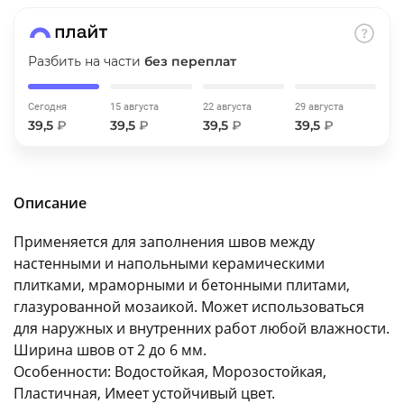
об оплате Плайтом
Разбить на части
без переплат
Сегодня
15 августа
22 августа
29 августа
Остались вопросы?
25
39,5
₽
39,5
₽
39,5
₽
39,5
₽
8 800 302-02-51
plait.ru
раз в 2
недели
Описание
Применяется для заполнения швов между
настенными и напольными керамическими
плитками, мраморными и бетонными плитами,
глазурованной мозаикой. Может использоваться
для наружных и внутренних работ любой влажности.
Ширина швов от 2 до 6 мм.
Особенности: Водостойкая, Морозостойкая,
Пластичная, Имеет устойчивый цвет.