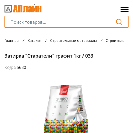
Для клиентов всех банков
Главная
/
Каталог
/
Строительные материалы
/
Строительные 
Разбейте
Затирка "Старатели" графит 1кг / 033
оплату
на части
без переплат
Код:
55680
График платежей
Сегодня
25
%