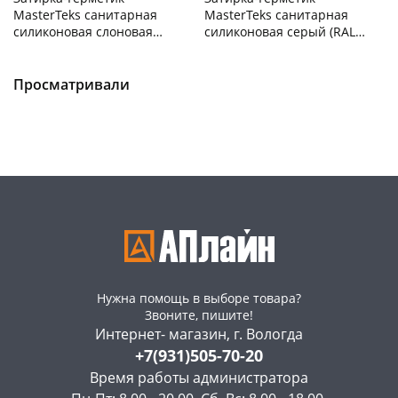
MasterTeks санитарная
MasterTeks санитарная
силиконовая слоновая
силиконовая серый (RAL
кость (RAL 1015) 280мл
7045) 280мл
Чернышевского,
18
Чернышевского,
17
склад
шт
склад
шт
Чернышевского,
4
Чернышевского,
3
Просматривали
147а
шт
147а
шт
Конева, 36
8 шт
Конева, 36
8 шт
Пошехонское ш, 18
2 шт
Пошехонское ш, 18
3 шт
Код товара
468209
Код товара
468208
Нужна помощь в выборе товара?
Звоните, пишите!
Интернет- магазин, г. Вологда
+7(931)505-70-20
Время работы администратора