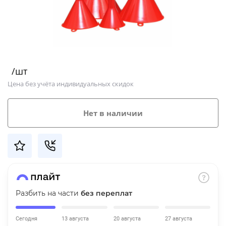
Добавляйте товары
в корзину
Оплачивайте сегодня только
/шт
25
% картой любого банка
Цена без учёта индивидуальных скидок
Получайте товар
Нет в наличии
выбранный способом
Оставшиеся
75
% будут
списываться
с вашей карты
по
25
%
каждые 2 недели
Разбить на части
без переплат
Сегодня
13 августа
20 августа
27 августа
Подробнее