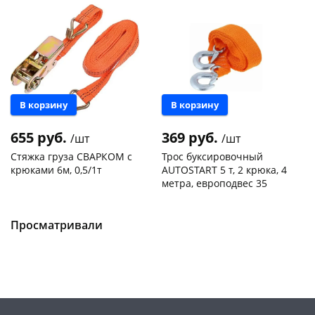
В корзину
В корзину
раз в 2 недели
655 руб.
369 руб.
/шт
/шт
Стяжка груза СВАРКОМ с
Трос буксировочный
крюками 6м, 0,5/1т
AUTOSTART 5 т, 2 крюка, 4
метра, европодвес 35
Чернышевского,
1
Чернышевского,
4
147а
шт
147а
шт
Конева, 36
4 шт
Просматривали
Код товара
130781
Код товара
134130