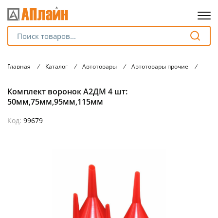
Для клиентов всех банков
Главная
/
Каталог
/
Автотовары
/
Автотовары прочие
/
Комп
Разбейте
Комплект воронок А2ДМ 4 шт:
оплату
на части
50мм,75мм,95мм,115мм
без переплат
Код:
99679
График платежей
Сегодня
25
%