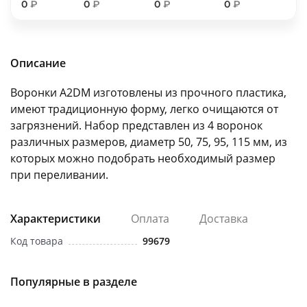
0
₽
0
₽
0
₽
0
₽
об оплате Плайтом
Описание
Остались вопросы?
25
Воронки A2DM изготовлены из прочного пластика,
8 800 302-02-51
имеют традиционную форму, легко очищаются от
plait.ru
раз в 2
загрязнений. Набор представлен из 4 воронок
недели
различных размеров, диаметр 50, 75, 95, 115 мм, из
которых можно подобрать необходимый размер
при переливании.
Характеристики
Оплата
Доставка
Код товара
99679
Популярные в разделе