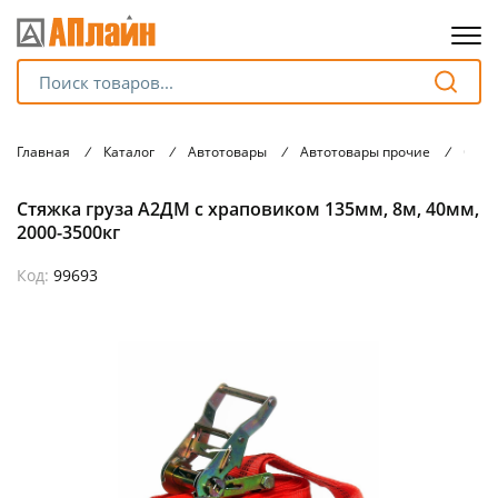
Для клиентов всех банков
Главная
/
Каталог
/
Автотовары
/
Автотовары прочие
/
Стяж
Разбейте
Стяжка груза А2ДМ с храповиком 135мм, 8м, 40мм,
оплату
на части
2000-3500кг
без переплат
Код:
99693
График платежей
Сегодня
25
%