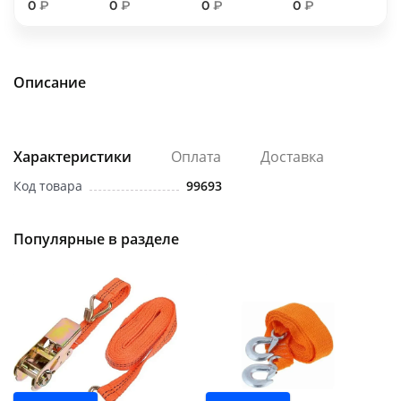
0
₽
0
₽
0
₽
0
₽
об оплате Плайтом
Описание
Остались вопросы?
25
8 800 302-02-51
plait.ru
Характеристики
Оплата
Доставка
раз в 2
недели
Код товара
99693
Популярные в разделе