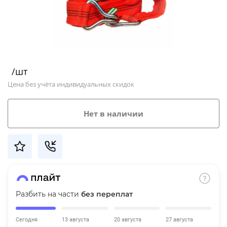
Добавляйте товары
в корзину
Оплачивайте сегодня только
/шт
25
% картой любого банка
Цена без учёта индивидуальных скидок
Получайте товар
Нет в наличии
выбранный способом
Оставшиеся
75
% будут
списываться
с вашей карты
по
25
%
каждые 2 недели
Разбить на части
без переплат
Сегодня
13 августа
20 августа
27 августа
Подробнее