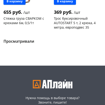
В корзину
В корзину
655 руб.
369 руб.
/шт
/шт
Стяжка груза СВАРКОМ с
Трос буксировочный
крюками 6м, 0,5/1т
AUTOSTART 5 т, 2 крюка, 4
метра, европодвес 35
Чернышевского,
1
Чернышевского,
4
раз в 2 недели
147а
шт
147а
шт
Конева, 36
4 шт
Просматривали
Код товара
130781
Код товара
134130
Нужна помощь в выборе товара?
Звоните, пишите!