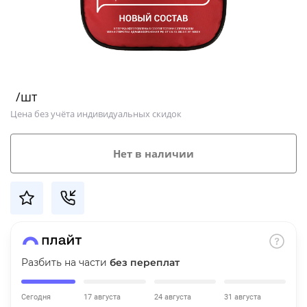
Добавляйте товары
в корзину
Оплачивайте сегодня только
/шт
25
% картой любого банка
Цена без учёта индивидуальных скидок
Получайте товар
Нет в наличии
выбранный способом
Оставшиеся
75
% будут
списываться
с вашей карты
по
25
%
каждые 2 недели
Разбить на части
без переплат
Сегодня
17 августа
24 августа
31 августа
Подробнее