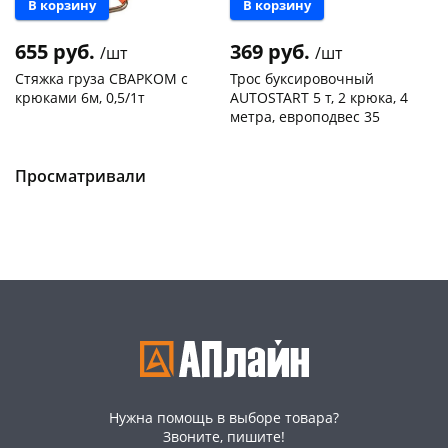
В корзину
В корзину
655 руб.
369 руб.
/шт
/шт
Стяжка груза СВАРКОМ с
Трос буксировочный
крюками 6м, 0,5/1т
AUTOSTART 5 т, 2 крюка, 4
метра, европодвес 35
Чернышевского,
1
Чернышевского,
4
раз в 2 недели
147а
шт
147а
шт
Конева, 36
2 шт
Просматривали
Код товара
130781
Код товара
134130
Нужна помощь в выборе товара?
Звоните, пишите!