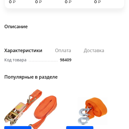
0
₽
0
₽
0
₽
0
₽
об оплате Плайтом
Описание
Остались вопросы?
25
8 800 302-02-51
plait.ru
Характеристики
Оплата
Доставка
раз в 2
недели
Код товара
98409
Популярные в разделе