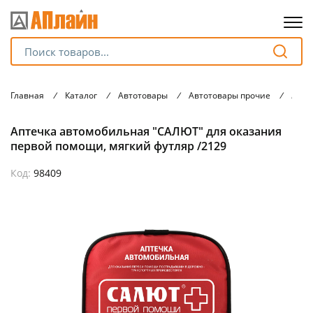
Для клиентов всех банков
Главная
/
Каталог
/
Автотовары
/
Автотовары прочие
/
Апте
Разбейте
Аптечка автомобильная "САЛЮТ" для оказания
оплату
на части
первой помощи, мягкий футляр /2129
без переплат
Код:
98409
График платежей
Сегодня
25
%