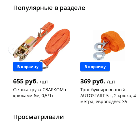
Популярные в разделе
В корзину
В корзину
655 руб.
369 руб.
/шт
/шт
Стяжка груза СВАРКОМ с
Трос буксировочный
крюками 6м, 0,5/1т
AUTOSTART 5 т, 2 крюка, 4
метра, европодвес 35
Чернышевского,
1
Чернышевского,
4
147а
шт
147а
шт
Просматривали
Конева, 36
2 шт
Код товара
130781
Код товара
134130