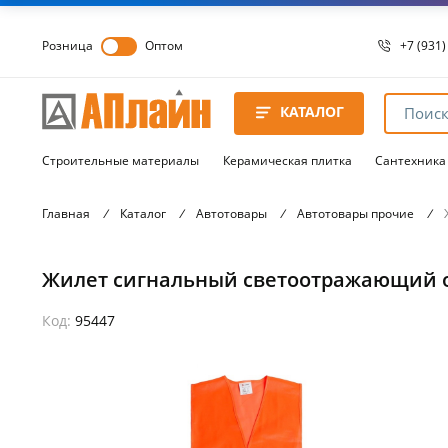
Розница
Оптом
+7 (931)
+7 (931)
8 8172 
КАТАЛОГ
8 8172 
8 8172 
Строительные материалы
Керамическая плитка
Сантехника
Главная
/
Каталог
/
Автотовары
/
Автотовары прочие
/
Жилет сигнальный светоотражающий ор
Код:
95447