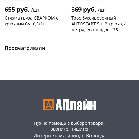
655 руб.
369 руб.
/шт
/шт
Стяжка груза СВАРКОМ с
Трос буксировочный
крюками 6м, 0,5/1т
AUTOSTART 5 т, 2 крюка, 4
метра, европодвес 35
Чернышевского,
1
Чернышевского,
4
147а
шт
147а
шт
раз в 2 недели
Конева, 36
2 шт
Просматривали
Код товара
130781
Код товара
134130
Нужна помощь в выборе товара?
Звоните, пишите!
Интернет- магазин, г. Вологда