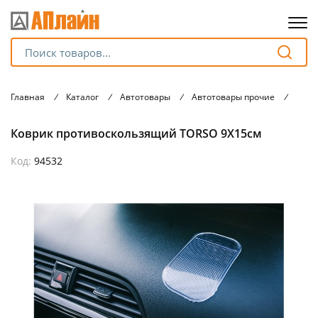
Для клиентов всех банков
Главная
/
Каталог
/
Автотовары
/
Автотовары прочие
/
Ковр
Разбейте
Коврик противоскользящий TORSO 9Х15см
оплату
на части
без переплат
Код:
94532
График платежей
Сегодня
25
%