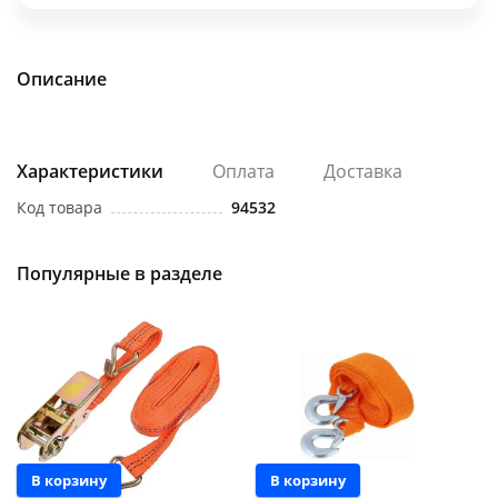
об оплате Плайтом
Описание
Остались вопросы?
25
8 800 302-02-51
Характеристики
Оплата
Доставка
plait.ru
раз в 2
Код товара
94532
недели
Популярные в разделе
В корзину
В корзину