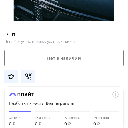
Добавляйте товары
в корзину
/шт
Оплачивайте сегодня только
Цена без учёта индивидуальных скидок
25
% картой любого банка
Нет в наличии
Получайте товар
выбранный способом
Оставшиеся
75
% будут
списываться
с вашей карты
по
25
%
каждые 2 недели
Разбить на части
без переплат
Сегодня
15 августа
22 августа
29 августа
0
₽
0
₽
0
₽
0
₽
Подробнее