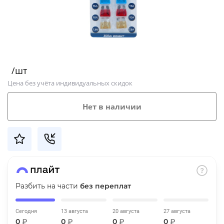
Добавляйте товары
в корзину
Оплачивайте сегодня только
/шт
25
% картой любого банка
Цена без учёта индивидуальных скидок
Получайте товар
Нет в наличии
выбранный способом
Оставшиеся
75
% будут
списываться
с вашей карты
по
25
%
каждые 2 недели
Разбить на части
без переплат
Сегодня
13 августа
20 августа
27 августа
Подробнее
0
₽
0
₽
0
₽
0
₽