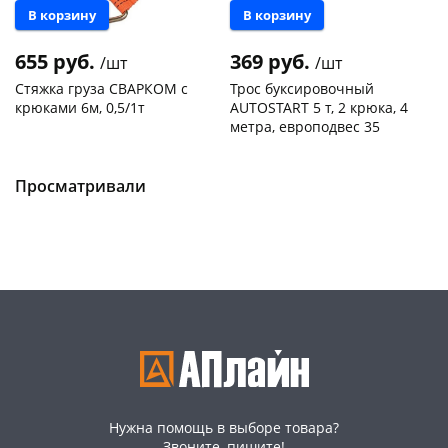
В корзину
В корзину
655 руб.
369 руб.
/шт
/шт
Стяжка груза СВАРКОМ с
Трос буксировочный
крюками 6м, 0,5/1т
AUTOSTART 5 т, 2 крюка, 4
метра, европодвес 35
раз в 2 недели
Чернышевского,
1
Чернышевского,
4
147а
шт
147а
шт
Конева, 36
4 шт
Просматривали
Код товара
130781
Код товара
134130
Нужна помощь в выборе товара?
Звоните, пишите!