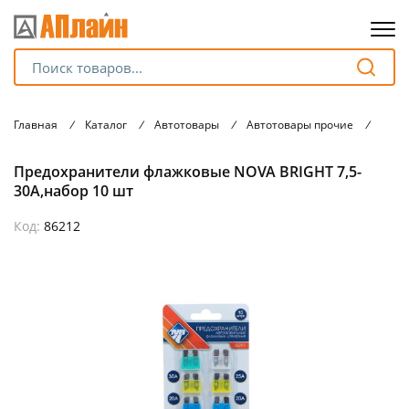
Для клиентов всех банков
Главная
/
Каталог
/
Автотовары
/
Автотовары прочие
/
Пред
Разбейте
Предохранители флажковые NOVA BRIGHT 7,5-
оплату
на части
30А,набор 10 шт
без переплат
Код:
86212
График платежей
Сегодня
25
%