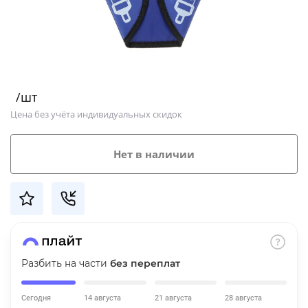
Добавляйте товары
в корзину
Оплачивайте сегодня только
/шт
25
% картой любого банка
Цена без учёта индивидуальных скидок
Получайте товар
Нет в наличии
выбранный способом
Оставшиеся
75
% будут
списываться
с вашей карты
по
25
%
каждые 2 недели
Разбить на части
без переплат
Сегодня
14 августа
21 августа
28 августа
Подробнее