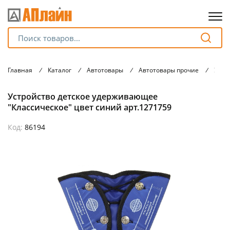
Для клиентов всех банков
Главная
/
Каталог
/
Автотовары
/
Автотовары прочие
/
Устр
Разбейте
Устройство детское удерживающее
оплату
на части
"Классическое" цвет синий арт.1271759
без переплат
Код:
86194
График платежей
Сегодня
25
%