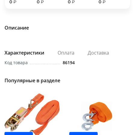
0
₽
0
₽
0
₽
0
₽
об оплате Плайтом
Описание
Остались вопросы?
25
8 800 302-02-51
plait.ru
Характеристики
Оплата
Доставка
раз в 2
недели
Код товара
86194
Популярные в разделе