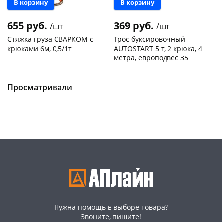
В корзину
В корзину
655 руб.
369 руб.
/шт
/шт
Стяжка груза СВАРКОМ с
Трос буксировочный
крюками 6м, 0,5/1т
AUTOSTART 5 т, 2 крюка, 4
метра, европодвес 35
Чернышевского,
1
Чернышевского,
4
раз в 2 недели
147а
шт
147а
шт
Конева, 36
2 шт
Просматривали
Код товара
130781
Код товара
134130
Нужна помощь в выборе товара?
Звоните, пишите!