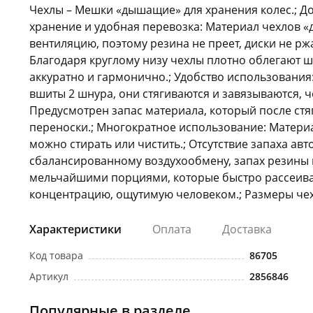
Чехлы – Мешки «дышащие» для хранения колес.; Д
хранение и удобная перевозка: Материал чехлов 
вентиляцию, поэтому резина не преет, диски не рж
Благодаря круглому низу чехлы плотно облегают ш
аккуратно и гармонично.; Удобство использования:
вшиты 2 шнура, они стягиваются и завязываются, ч
Предусмотрен запас материала, который после стя
переноски.; Многократное использование: Материа
можно стирать или чистить.; Отсутствие запаха ав
сбалансированному воздухообмену, запах резины
мельчайшими порциями, которые быстро рассеиваю
концентрацию, ощутимую человеком.; Размеры чех
Характеристики
Оплата
Доставка
Код товара
86705
Артикул
2856846
Популярные в разделе