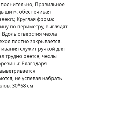
ополнительно; Правильное
Оставшиеся
75
% будут
списываться
«дышит», обеспечивая
с вашей карты
по
25
%
каждые 2 недели
авеют.; Круглая форма:
ину по периметру, выглядят
 Вдоль отверстия чехла
ехол плотно закрывается.
Подробнее
об оплате Плайтом
гивания служит ручкой для
л трудно рвется, чехлы
торезины: Благодаря
 выветривается
тся, не успевая набрать
25
лов: 30*68 см
раз в 2
Остались вопросы?
недели
8 800 302-02-51
plait.ru