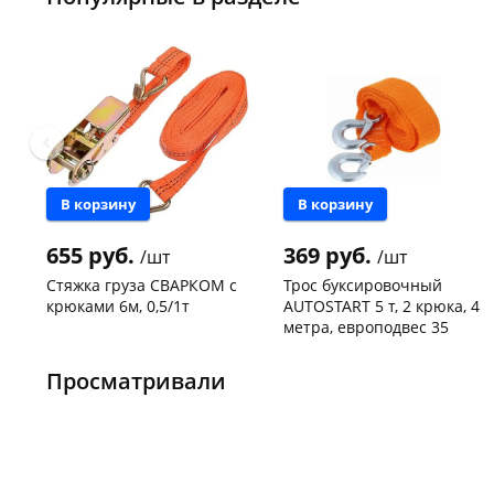
В корзину
В корзину
655 руб.
369 руб.
/шт
/шт
Стяжка груза СВАРКОМ с
Трос буксировочный
крюками 6м, 0,5/1т
AUTOSTART 5 т, 2 крюка, 4
метра, европодвес 35
Чернышевского,
1
Чернышевского,
4
147а
шт
147а
шт
Просматривали
Конева, 36
4 шт
Код товара
130781
Код товара
134130