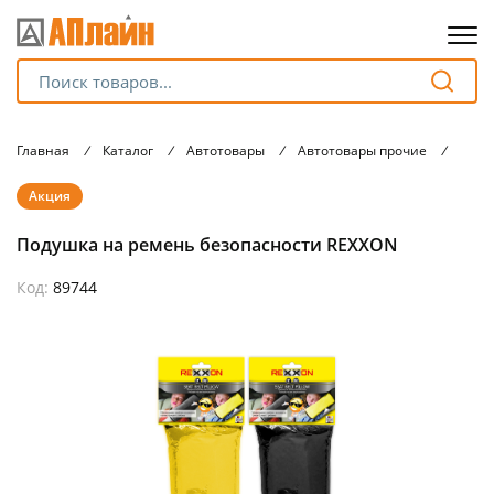
Для клиентов всех банков
Главная
/
Каталог
/
Автотовары
/
Автотовары прочие
/
Поду
Разбейте
Акция
оплату
на части
Подушка на ремень безопасности REXXON
без переплат
Код:
89744
График платежей
Сегодня
25
%