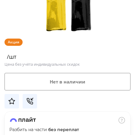
Добавляйте товары
в корзину
Оплачивайте сегодня только
Акция
25
% картой любого банка
/шт
Получайте товар
Цена без учёта индивидуальных скидок
выбранный способом
Нет в наличии
Оставшиеся
75
% будут
списываться
с вашей карты
по
25
%
каждые 2 недели
Разбить на части
без переплат
Подробнее