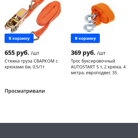
В корзину
В корзину
раз в 2 недели
655 руб.
369 руб.
/шт
/шт
Стяжка груза СВАРКОМ с
Трос буксировочный
крюками 6м, 0,5/1т
AUTOSTART 5 т, 2 крюка, 4
метра, европодвес 35
Чернышевского,
1
Чернышевского,
4
147а
шт
147а
шт
Конева, 36
2 шт
Просматривали
Код товара
130781
Код товара
134130