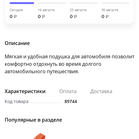
об оплате Плайтом
Сегодня
16 августа
23 августа
30 августа
0
₽
0
₽
0
₽
0
₽
Остались вопросы?
25
Описание
8 800 302-02-51
plait.ru
раз в 2
Мягкая и удобная подушка для автомобиля позволит
недели
комфортно отдохнуть во время долгого
автомобильного путешествия.
Характеристики
Оплата
Доставка
Код товара
89744
Популярные в разделе