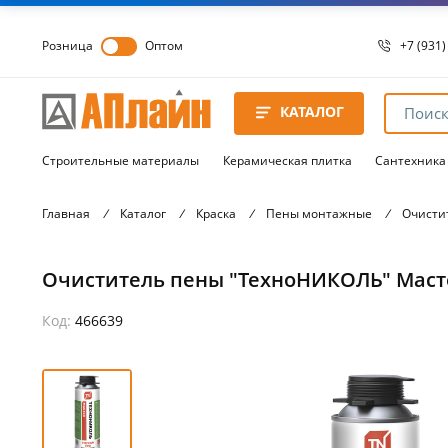
Розница
Оптом
+7 (931)
+7 (931)
8 8172 
КАТАЛОГ
8 8172 
8 8172 
Строительные материалы
Керамическая плитка
Сантехника
Главная
/
Каталог
/
Краска
/
Пены монтажные
/
Очисти
Очиститель пены "ТехноНИКОЛЬ" Масте
Код:
466639