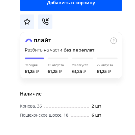
Добавить в корзину
Разбить на части
без переплат
Сегодня
13 августа
20 августа
27 августа
61,25
₽
61,25
₽
61,25
₽
61,25
₽
Наличие
Конева, 36
2 шт
Пошехонское шоссе, 18
6 шт