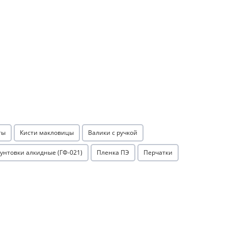
ты
Кисти макловицы
Валики с ручкой
рунтовки алкидные (ГФ-021)
Пленка ПЭ
Перчатки