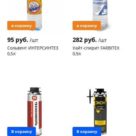
в корзину
в корзину
95 руб.
282 руб.
/шт
/шт
Сольвент ИНТЕРСИНТЕЗ
Уайт-спирит FARBITEX
0,5л
0,9л
Код товара
94636
Код товара
49921
В корзину
В корзину