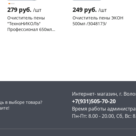
279 руб.
249 руб.
/шт
/шт
Очиститель пены
Очиститель пены ЭКОН
"ТехноНИКОЛЬ"
500мл /3048173/
Профессионал 650мл
528382
Чернышевского,
5
Чернышевского,
119
склад
шт
склад
шт
Чернышевского,
3
Чернышевского,
5
147а
шт
147а
шт
Конева, 36
4 шт
Конева, 36
4 шт
Пошехонское ш, 18
6 шт
Пошехонское ш, 18
4 шт
Код товара
466638
Код товара
462680
Интернет- магазин, г. Воло
+7(931)505-70-20
ь в выборе товара?
шите!
Время работы администра
Пн-Пт: 8.00 - 20.00, Сб, Вс: 8