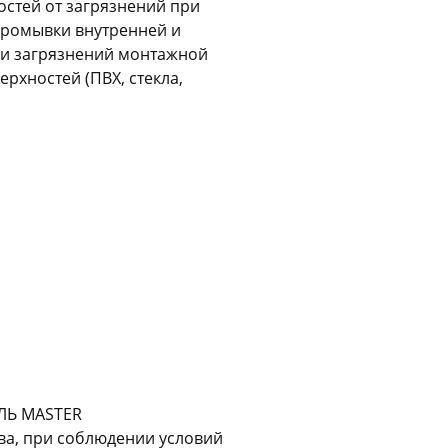
остей от загрязнений при
промывки внутренней и
Оставшиеся
75
% будут
списываться
ки загрязнений монтажной
с вашей карты
по
25
%
каждые 2 недели
ерхностей (ПВХ, стекла,
Подробнее
об оплате Плайтом
25
раз в 2
Остались вопросы?
недели
8 800 302-02-51
plait.ru
ЛЬ MASTER
тва, при соблюдении условий