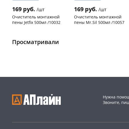
169 руб.
169 руб.
/шт
/шт
Очиститель монтажной
Очиститель монтажной
пены Jetfix 500мл /10032
пены Mr.Sil 500мл /10057
Чернышевского,
42
Чернышевского,
433
склад
шт
склад
шт
Просматривали
Чернышевского,
9
Чернышевского,
17
147а
шт
147а
шт
Конева, 36
16 шт
Конева, 36
7 шт
Пошехонское ш, 18
19 шт
Пошехонское ш, 18
17 шт
Код товара
469267
Код товара
467531
Нужна помощ
Звоните, пи