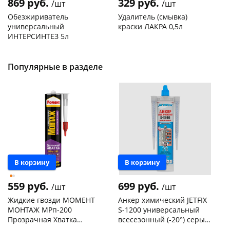
869 руб.
329 руб.
/шт
/шт
Обезжириватель
Удалитель (смывка)
универсальный
краски ЛАКРА 0,5л
ИНТЕРСИНТЕЗ 5л
Код товара
119227
Код товара
119091
Популярные в разделе
В корзину
В корзину
559 руб.
699 руб.
/шт
/шт
Жидкие гвозди МОМЕНТ
Анкер химический JETFIX
МОНТАЖ MPп-200
S-1200 универсальный
Прозрачная Хватка
всесезонный (-20°) серый
прозрачный 290мл
300мл /21031