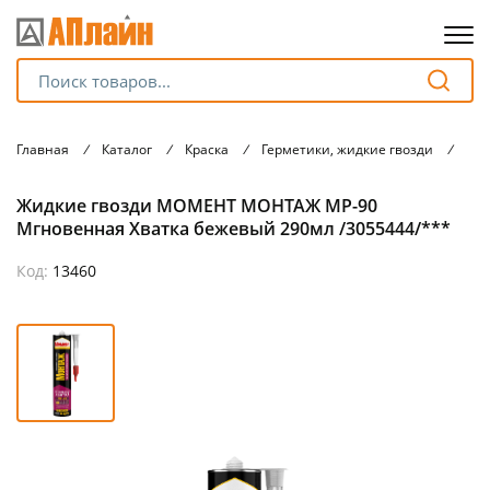
Для клиентов всех банков
Главная
/
Каталог
/
Краска
/
Герметики, жидкие гвозди
/
Жид
Разбейте
Жидкие гвозди МОМЕНТ МОНТАЖ MP-90
оплату
на части
Мгновенная Хватка бежевый 290мл /3055444/***
без переплат
Код:
13460
График платежей
Сегодня
25
%