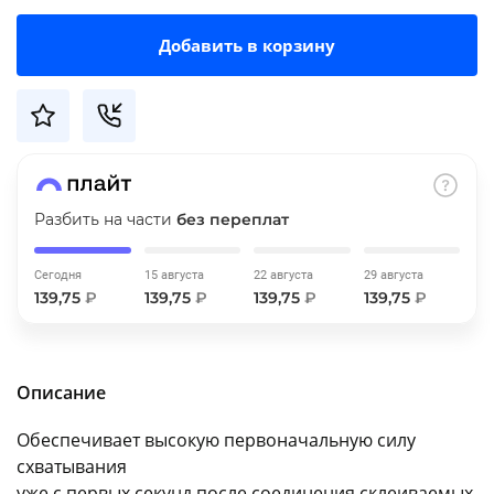
об оплате Плайтом
Добавить в корзину
Остались вопросы?
25
8 800 302-02-51
plait.ru
раз в 2
Разбить на части
без переплат
недели
Сегодня
15 августа
22 августа
29 августа
139,75
₽
139,75
₽
139,75
₽
139,75
₽
Описание
Обеспечивает высокую первоначальную силу
схватывания
уже с первых секунд после соединения склеиваемых