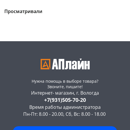
Чернышевского,
159
Чернышевского,
21
/3055461/***
склад
шт
склад
шт
Чернышевского,
8
Чернышевского,
7
Просматривали
147а
шт
147а
шт
Конева, 36
5 шт
Конева, 36
2 шт
Пошехонское ш, 18
12 шт
Пошехонское ш, 18
2 шт
Код товара
467870
Код товара
467533
Нужна помощь в выборе товара?
Звоните, пишите!
Интернет- магазин, г. Вологда
+7(931)505-70-20
Время работы администратора
Пн-Пт: 8.00 - 20.00, Сб, Вс: 8.00 - 18.00