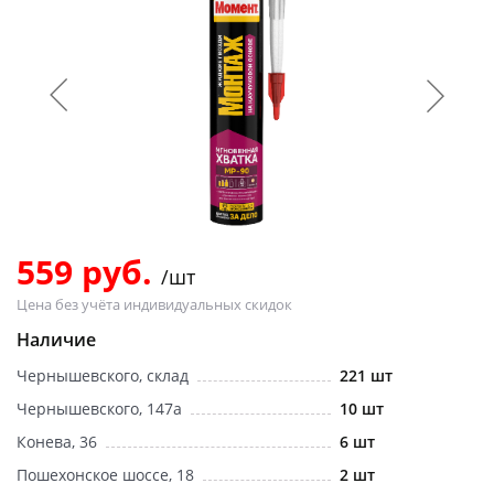
Добавляйте товары
в корзину
Оплачивайте сегодня только
25
% картой любого банка
Получайте товар
выбранный способом
559 руб.
/шт
Цена без учёта индивидуальных скидок
Оставшиеся
75
% будут
Наличие
списываться
с вашей карты
Чернышевского, склад
221 шт
по
25
%
каждые 2 недели
Чернышевского, 147а
10 шт
Конева, 36
6 шт
Пошехонское шоссе, 18
2 шт
Подробнее