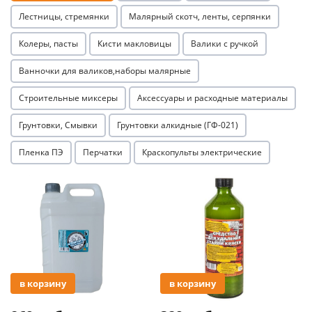
Лестницы, стремянки
Малярный скотч, ленты, серпянки
Колеры, пасты
Кисти макловицы
Валики с ручкой
Ванночки для валиков,наборы малярные
Строительные миксеры
Аксессуары и расходные материалы
Грунтовки, Смывки
Грунтовки алкидные (ГФ-021)
Пленка ПЭ
Перчатки
Краскопульты электрические
Акция
Акция
в корзину
в корзину