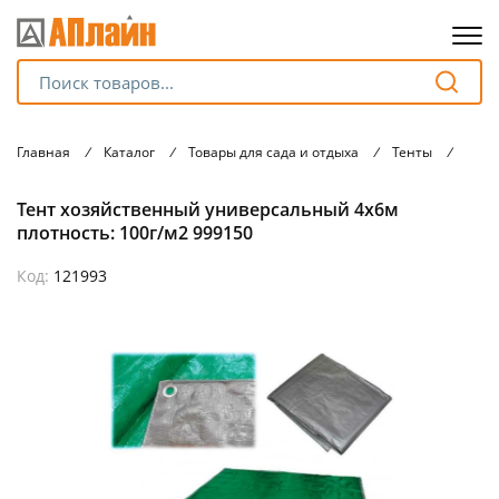
Для клиентов всех банков
Главная
/
Каталог
/
Товары для сада и отдыха
/
Тенты
/
Тент
Разбейте
Тент хозяйственный универсальный 4х6м
оплату
на части
плотность: 100г/м2 999150
без переплат
Код:
121993
График платежей
Сегодня
25
%