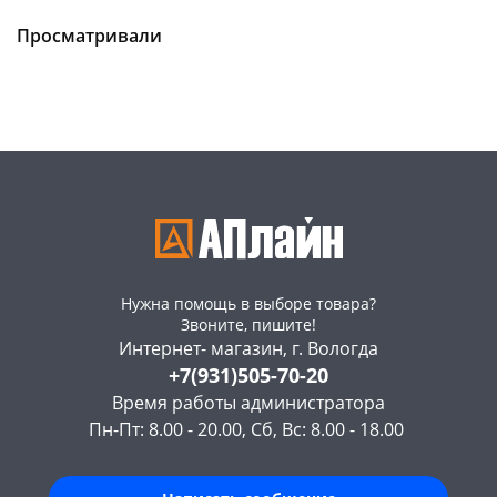
склад
шт
склад
шт
Чернышевского,
3
Чернышевского,
3
Просматривали
147а
шт
147а
шт
Конева, 36
2 шт
Конева, 36
3 шт
Пошехонское ш, 18
2 шт
Пошехонское ш, 18
5 шт
Код товара
121992
Код товара
121990
Нужна помощь в выборе товара?
Звоните, пишите!
Интернет- магазин, г. Вологда
+7(931)505-70-20
Время работы администратора
Пн-Пт: 8.00 - 20.00, Сб, Вс: 8.00 - 18.00