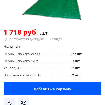
Добавляйте товары
в корзину
Оплачивайте сегодня только
1 718 руб.
/шт
25
% картой любого банка
Цена без учёта индивидуальных скидок
Наличие
Получайте товар
Чернышевского, склад
22 шт
выбранный способом
Чернышевского, 147а
3 шт
Конева, 36
2 шт
Оставшиеся
75
% будут
Пошехонское шоссе, 18
2 шт
списываться
с вашей карты
по
25
%
каждые 2 недели
Добавить в корзину
Подробнее