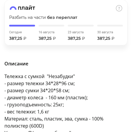
об оплате Плайтом
Разбить на части
без переплат
Сегодня
16 августа
23 августа
30 августа
Остались вопросы?
25
387,25
₽
387,25
₽
387,25
₽
387,25
₽
8 800 302-02-51
plait.ru
раз в 2
недели
Описание
Тележка с сумкой "Незабудки"
- размер тележки 34*28*96 см;
- размер сумки 34*20*58 см;
- диаметр колеса - 160 мм (пластик);
- грузоподъемность: 25кг;
- вес тележки: 1,6 кг
Материал: cталь, пластик, эва, сумка - 100%
полиэстер (600D)