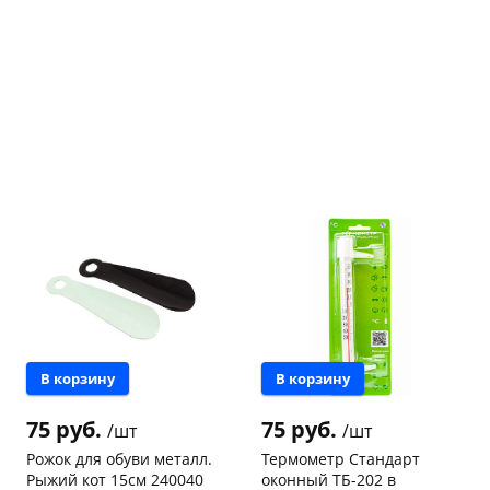
Оставшиеся
75
% будут
списываться
с вашей карты
по
25
%
каждые 2 недели
Подробнее
об оплате Плайтом
25
раз в 2
Остались вопросы?
недели
8 800 302-02-51
В корзину
В корзину
plait.ru
75 руб.
75 руб.
/шт
/шт
Рожок для обуви металл.
Термометр Стандарт
Рыжий кот 15см 240040
оконный ТБ-202 в