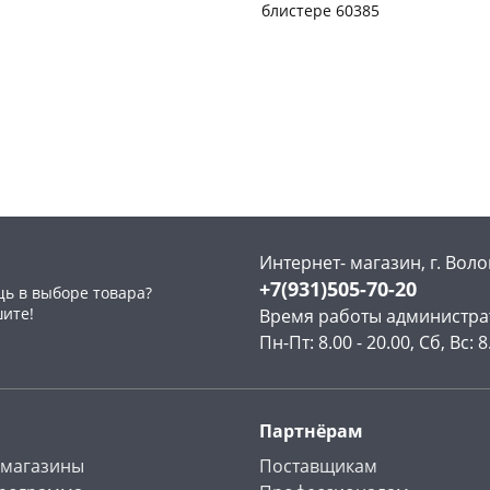
блистере 60385
Чернышевского,
19
Конева, 36
5 шт
склад
шт
Код товара
28760
Чернышевского,
3
147а
шт
Конева, 36
3 шт
Пошехонское ш, 18
3 шт
раз в 2 недели
Код товара
31098
Интернет- магазин, г. Воло
+7(931)505-70-20
ь в выборе товара?
шите!
Время работы администра
Пн-Пт: 8.00 - 20.00, Сб, Вс: 8
Партнёрам
 магазины
Поставщикам