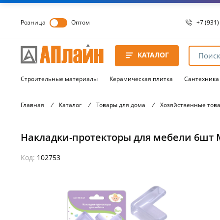
Розница
Оптом
+7 (931)
+7 (931)
8 8172 
КАТАЛОГ
8 8172 
8 8172 
Строительные материалы
Керамическая плитка
Сантехника
Главная
/
Каталог
/
Товары для дома
/
Хозяйственные тов
Накладки-протекторы для мебели 6шт 
Код:
102753