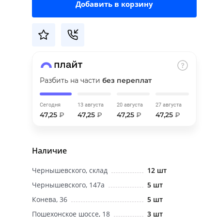
Добавить в корзину
Разбить на части
без переплат
Сегодня
13 августа
20 августа
27 августа
47,25
₽
47,25
₽
47,25
₽
47,25
₽
Наличие
Чернышевского, склад
12 шт
Чернышевского, 147а
5 шт
Конева, 36
5 шт
Пошехонское шоссе, 18
3 шт