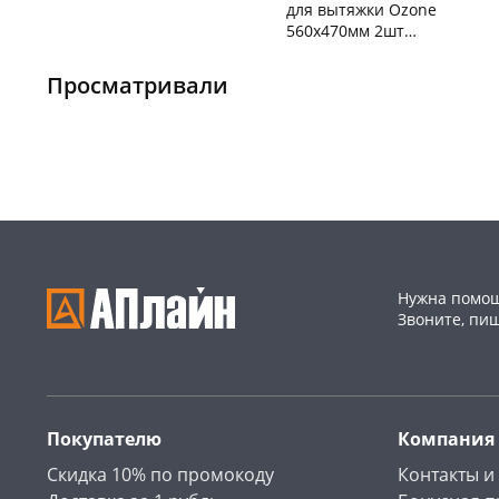
для вытяжки Ozone
560х470мм 2шт
Чернышевского,
5
универсальные MF-7
147а
шт
Чернышевского,
1
Конева, 36
2 шт
147а
шт
Просматривали
Пошехонское ш, 18
3 шт
Пошехонское ш, 18
1 шт
Код товара
462250
Код товара
93552
Нужна помощ
Звоните, пи
Покупателю
Компания
Скидка 10% по промокоду
Контакты и