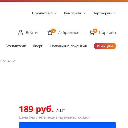
Покупателю
Компания
Партнёрам
0
0
Войти
Избранное
Корзина
Утеплители
Двери
Напольные покрытия
Акции
Закрыть
т MS45-21
189 руб.
/шт
Цена без учёта индивидуальных скидок