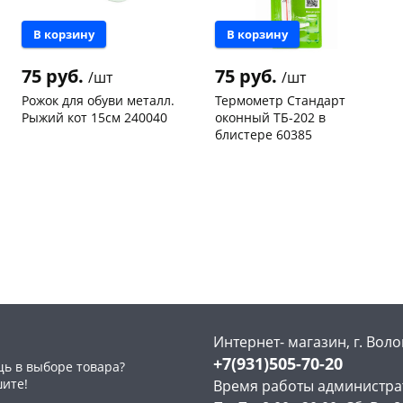
В корзину
В корзину
75 руб.
75 руб.
/шт
/шт
Рожок для обуви металл.
Термометр Стандарт
Рыжий кот 15см 240040
оконный ТБ-202 в
раз в 2 недели
блистере 60385
Чернышевского,
19
Конева, 36
5 шт
склад
шт
Код товара
28760
Чернышевского,
3
147а
шт
Конева, 36
3 шт
Пошехонское ш, 18
3 шт
Код товара
31098
Интернет- магазин, г. Воло
+7(931)505-70-20
ь в выборе товара?
шите!
Время работы администра