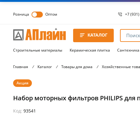
Розница
Оптом
+7 (931)
+7 (931)
8 8172 
КАТАЛОГ
8 8172 
8 8172 
Строительные материалы
Керамическая плитка
Сантехника
Главная
/
Каталог
/
Товары для дома
/
Хозяйственные тов
Акция
Набор моторных фильтров PHILIPS для 
Код:
93541