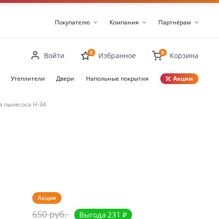
Покупателю
Компания
Партнёрам
0
0
Войти
Избранное
Корзина
Утеплители
Двери
Напольные покрытия
Акции
Закрыть
я пылесоса H-34
Акция
650 руб.
Выгода 231 ₽