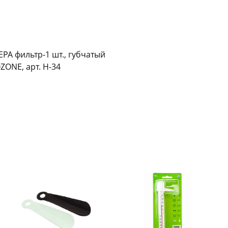
Оставшиеся
75
% будут
списываться
с вашей карты
по
25
%
каждые 2 недели
РА фильтр-1 шт., губчатый
ZONE, арт. H-34
Подробнее
об оплате Плайтом
25
раз в 2
Остались вопросы?
недели
8 800 302-02-51
plait.ru