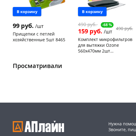
В корзину
В корзину
490 руб.
99 руб.
-68 %
/шт
490 руб.
159 руб.
/шт
Прищепки с петлей
Комплект микрофильтров
хозяйственные 5шт 8465
для вытяжки Ozone
560х470мм 2шт
Чернышевского,
5
универсальные MF-7
147а
шт
Чернышевского,
1
Конева, 36
2 шт
147а
шт
Просматривали
Пошехонское ш, 18
3 шт
Пошехонское ш, 18
1 шт
Код товара
462250
Код товара
93552
Нужна помощ
Звоните, пи