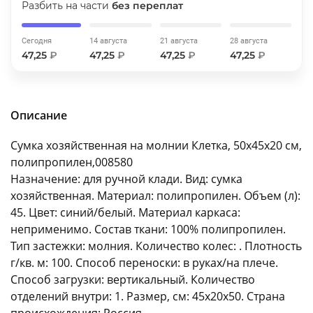
Разбить на части
без переплат
об оплате Плайтом
Сегодня
14 августа
21 августа
28 августа
47,25
₽
47,25
₽
47,25
₽
47,25
₽
Остались вопросы?
25
8 800 302-02-51
Описание
plait.ru
раз в 2
недели
Сумка хозяйственная на молнии Клетка, 50x45x20 см,
полипропилен,008580
Назначение: для ручной клади. Вид: сумка
хозяйственная. Материал: полипропилен. Объем (л):
45. Цвет: синий/белый. Материал каркаса:
неприменимо. Состав ткани: 100% полипропилен.
Тип застежки: молния. Количество колес: . Плотность
г/кв. м: 100. Способ переноски: в руках/на плече.
Способ загрузки: вертикальный. Количество
отделений внутри: 1. Размер, см: 45x20x50. Страна