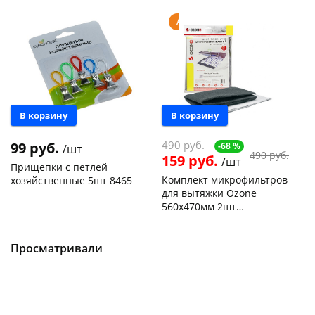
Акция
В корзину
В корзину
490 руб.
99 руб.
-68 %
/шт
490 руб.
159 руб.
/шт
Прищепки с петлей
Комплект микрофильтров
хозяйственные 5шт 8465
для вытяжки Ozone
560х470мм 2шт
Чернышевского,
5
универсальные MF-7
147а
шт
Чернышевского,
1
Конева, 36
2 шт
147а
шт
Пошехонское ш, 18
3 шт
Пошехонское ш, 18
1 шт
Просматривали
Код товара
462250
Код товара
93552