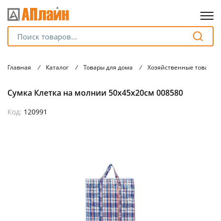
Для клиентов всех банков
Главная
/
Каталог
/
Товары для дома
/
Хозяйственные товары
Разбейте
Сумка Клетка на молнии 50х45х20см 008580
оплату
на части
без переплат
Код:
120991
График платежей
Сегодня
25
%