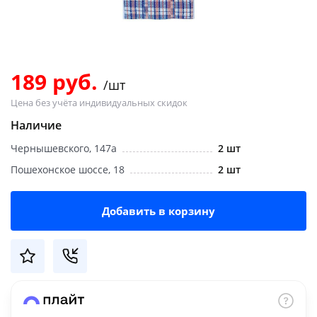
Добавляйте товары
в корзину
189 руб.
/шт
Оплачивайте сегодня только
Цена без учёта индивидуальных скидок
25
% картой любого банка
Наличие
Чернышевского, 147а
2 шт
Получайте товар
выбранный способом
Пошехонское шоссе, 18
2 шт
Добавить в корзину
Оставшиеся
75
% будут
списываться
с вашей карты
по
25
%
каждые 2 недели
Подробнее