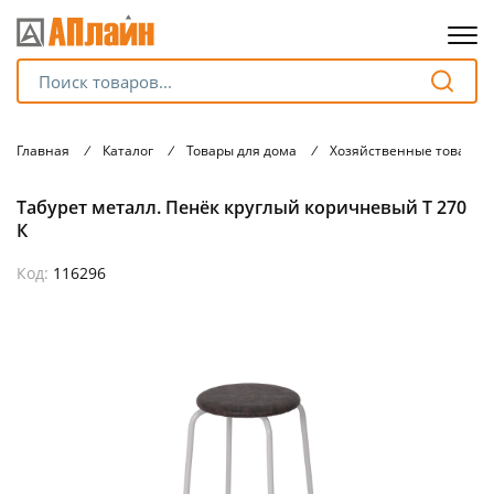
Для клиентов всех банков
Главная
/
Каталог
/
Товары для дома
/
Хозяйственные товары
Разбейте
Табурет металл. Пенёк круглый коричневый Т 270
оплату
на части
К
без переплат
Код:
116296
График платежей
Сегодня
25
%