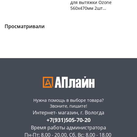
для вытяжки Ozone
560х470мм 2шт
Чернышевского,
5
универсальные MF-7
147а
шт
Чернышевского,
1
Конева, 36
2 шт
147а
шт
Пошехонское ш, 18
3 шт
Пошехонское ш, 18
1 шт
Просматривали
Код товара
462250
Код товара
93552
Нужна помощь в выборе товара?
Звоните, пишите!
Интернет- магазин, г. Вологда
+7(931)505-70-20
Время работы администратора
Пн-Пт: 8.00 - 20.00, Сб, Вс: 8.00 - 18.00