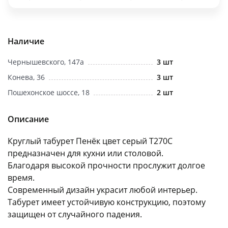
об оплате Плайтом
Наличие
Чернышевского, 147а
3 шт
Остались вопросы?
25
8 800 302-02-51
Конева, 36
3 шт
plait.ru
раз в 2
Пошехонское шоссе, 18
2 шт
недели
Описание
Круглый табурет Пенёк цвет серый Т270С
предназначен для кухни или столовой.
Благодаря высокой прочности прослужит долгое
время.
Современный дизайн украсит любой интерьер.
Табурет имеет устойчивую конструкцию, поэтому
защищен от случайного падения.