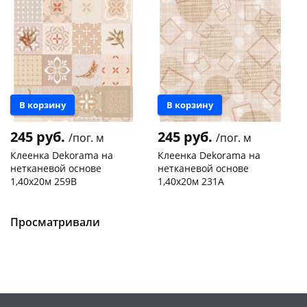
Новинка
Новинка
В корзину
В корзину
245 руб.
245 руб.
/пог. м
/пог. м
Клеенка Dekorama на
Клеенка Dekorama на
нетканевой основе
нетканевой основе
1,40х20м 259В
1,40х20м 231А
Чернышевского,
20 пог.
Чернышевского,
20 пог.
склад
м
склад
м
Просматривали
Код товара
469224
Код товара
469223