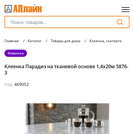
Для клиентов всех банков
Главная
/
Каталог
/
Товары для дома
/
Клеенка, скатерти
/
К
Разбейте
Новинка
оплату
на части
Клеенка Парадиз на тканевой основе 1,4х20м 5876-
без переплат
3
Код:
469052
График платежей
Сегодня
25
%