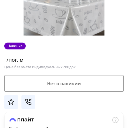
Добавляйте товары
в корзину
Оплачивайте сегодня только
25
% картой любого банка
Новинка
/пог. м
Получайте товар
Цена без учёта индивидуальных скидок
выбранный способом
Нет в наличии
Оставшиеся
75
% будут
списываться
с вашей карты
по
25
%
каждые 2 недели
Подробнее