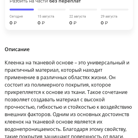
Разбить на части
без переплат
об оплате Плайтом
Сегодня
15 августа
22 августа
29 августа
0
₽
0
₽
0
₽
0
₽
Остались вопросы?
25
8 800 302-02-51
Описание
plait.ru
раз в 2
недели
Клеенка на тканевой основе – это универсальный и
практичный материал, который находит
применение в различных областях жизни. Он
состоит из полимерного покрытия, которое
прикрепляется к основе из ткани. Такое сочетание
позволяет создавать материал с высокой
прочностью, гибкостью и стойкостью к воздействию
внешних факторов. Одним из основных достоинств
клеенок на тканевой основе является их
водонепроницаемость. Благодаря этому свойству,
такие покрытия защищают поверхность от влаги,