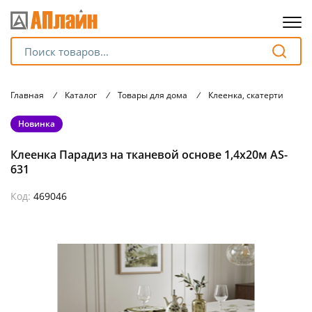
Для клиентов всех банков
Главная
/
Каталог
/
Товары для дома
/
Клеенка, скатерти
/
К
Разбейте
Новинка
оплату
на части
Клеенка Парадиз на тканевой основе 1,4х20м AS-
без переплат
631
Код:
469046
График платежей
Сегодня
25
%