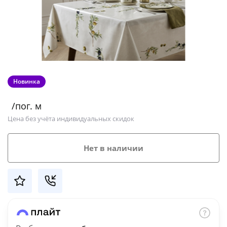
Добавляйте товары
в корзину
Оплачивайте сегодня только
25
% картой любого банка
Новинка
/пог. м
Получайте товар
Цена без учёта индивидуальных скидок
выбранный способом
Нет в наличии
Оставшиеся
75
% будут
списываться
с вашей карты
по
25
%
каждые 2 недели
Подробнее