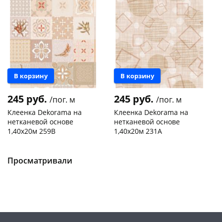
Новинка
Новинка
В корзину
В корзину
245 руб.
245 руб.
/пог. м
/пог. м
Клеенка Dekorama на
Клеенка Dekorama на
нетканевой основе
нетканевой основе
1,40х20м 259В
1,40х20м 231А
Чернышевского,
20 пог.
Чернышевского,
20 пог.
склад
м
склад
м
Просматривали
Код товара
469224
Код товара
469223