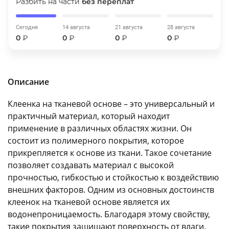
Разбить на части
без переплат
об оплате Плайтом
Сегодня
14 августа
21 августа
28 августа
0
₽
0
₽
0
₽
0
₽
Остались вопросы?
25
8 800 302-02-51
Описание
plait.ru
раз в 2
недели
Клеенка на тканевой основе – это универсальный и
практичный материал, который находит
применение в различных областях жизни. Он
состоит из полимерного покрытия, которое
прикрепляется к основе из ткани. Такое сочетание
позволяет создавать материал с высокой
прочностью, гибкостью и стойкостью к воздействию
внешних факторов. Одним из основных достоинств
клеенок на тканевой основе является их
водонепроницаемость. Благодаря этому свойству,
такие покрытия защищают поверхность от влаги,