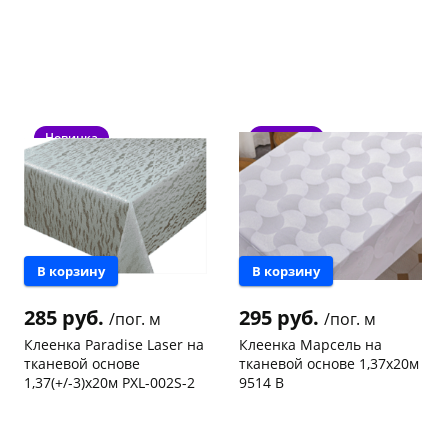
Новинка
Новинка
раз в 2 недели
В корзину
В корзину
285 руб.
295 руб.
/пог. м
/пог. м
Клеенка Paradise Laser на
Клеенка Марсель на
тканевой основе
тканевой основе 1,37х20м
1,37(+/-3)х20м PXL-002S-2
9514 B
Чернышевского,
20 пог.
Чернышевского,
20 пог.
склад
м
147а
м
Код товара
469083
Код товара
469057