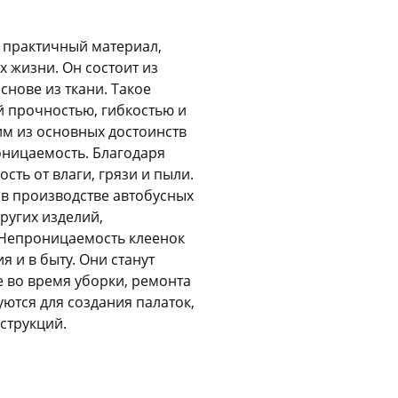
Оставшиеся
75
% будут
списываться
с вашей карты
по
25
%
каждые 2 недели
и практичный материал,
 жизни. Он состоит из
снове из ткани. Такое
й прочностью, гибкостью и
им из основных достоинств
Подробнее
об оплате Плайтом
оницаемость. Благодаря
сть от влаги, грязи и пыли.
 в производстве автобусных
ругих изделий,
25
 Непроницаемость клеенок
раз в 2
 и в быту. Они станут
Остались вопросы?
недели
е во время уборки, ремонта
8 800 302-02-51
уются для создания палаток,
струкций.
plait.ru