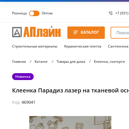
Розница
Оптом
+7 (931)
+7 (931)
8 8172 
КАТАЛОГ
8 8172 
8 8172 
Строительные материалы
Керамическая плитка
Сантехника
Главная
/
Каталог
/
Товары для дома
/
Клеенка, скатерти
Новинка
Клеенка Парадиз лазер на тканевой осн
Код:
469041