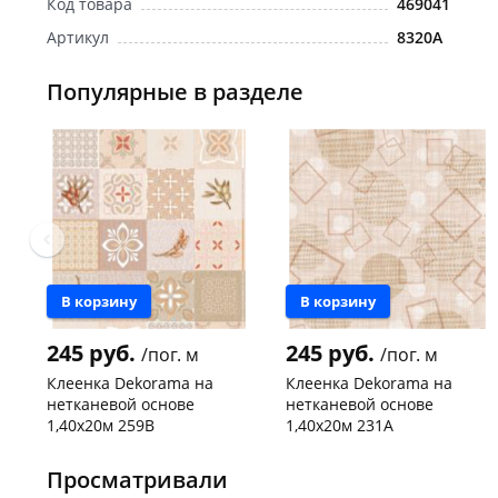
Код товара
469041
Артикул
8320A
Популярные в разделе
Новинка
Новинка
В корзину
В корзину
245 руб.
245 руб.
/пог. м
/пог. м
Клеенка Dekorama на
Клеенка Dekorama на
нетканевой основе
нетканевой основе
1,40х20м 259В
1,40х20м 231А
Чернышевского,
20 пог.
Чернышевского,
20 пог.
склад
м
склад
м
Просматривали
Код товара
469224
Код товара
469223