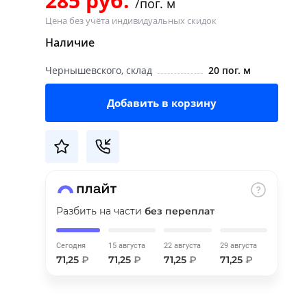
285 руб.
/пог. м
Цена без учёта индивидуальных скидок
Наличие
Чернышевского, склад
20 пог. м
Добавить в корзину
Разбить на части
без переплат
Сегодня
15 августа
22 августа
29 августа
71,25
₽
71,25
₽
71,25
₽
71,25
₽