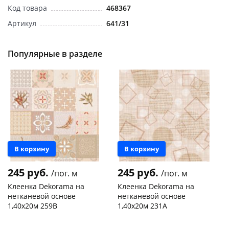
Код товара
468367
Артикул
641/31
Популярные в разделе
раз в 2 недели
Новинка
Новинка
В корзину
В корзину
245 руб.
245 руб.
/пог. м
/пог. м
Клеенка Dekorama на
Клеенка Dekorama на
нетканевой основе
нетканевой основе
1,40х20м 259В
1,40х20м 231А
Чернышевского,
20 пог.
Чернышевского,
20 пог.
склад
м
склад
м