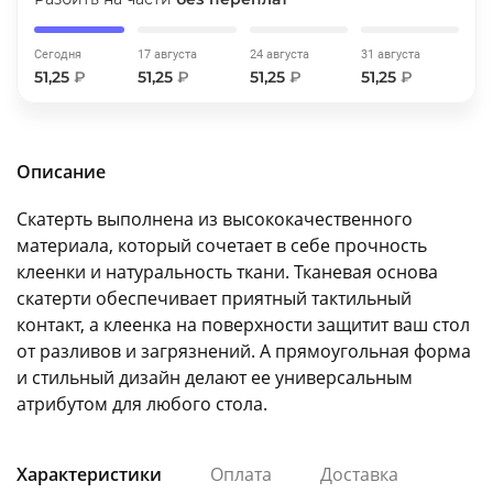
об оплате Плайтом
Сегодня
17 августа
24 августа
31 августа
51,25
₽
51,25
₽
51,25
₽
51,25
₽
Остались вопросы?
25
8 800 302-02-51
Описание
plait.ru
раз в 2
Скатерть выполнена из высококачественного
недели
материала, который сочетает в себе прочность
клеенки и натуральность ткани. Тканевая основа
скатерти обеспечивает приятный тактильный
контакт, а клеенка на поверхности защитит ваш стол
от разливов и загрязнений. А прямоугольная форма
и стильный дизайн делают ее универсальным
атрибутом для любого стола.
Характеристики
Оплата
Доставка